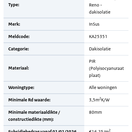
Type:
Reno -
dakisolatie
Merk:
InSus
Meldcode:
KA25351
Categorie:
Dakisolatie
PIR
Materiaal:
(Polyisocyanuraat
plaat)
Woningtype:
Alle woningen
2
Minimale Rd waarde:
3,5m
K/W
Minimale materiaaldikte /
80mm
constructiedikte (mm):
2
Subsidiebedrag vanaf 01/01/2026
€16,25/m