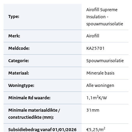
Airofill Supreme
Type:
Insulation -
spouwmuurisolatie
Merk:
Airofill
Meldcode:
KA25701
Categorie:
Spouwmuurisolatie
Materiaal:
Minerale basis
Woningtype:
Alle woningen
2
Minimale Rd waarde:
1,1m
K/W
Minimale materiaaldikte /
31mm
constructiedikte (mm):
2
Subsidiebedrag vanaf 01/01/2026
€5,25/m