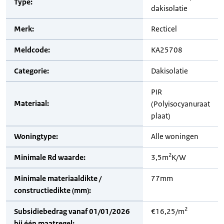
Type:
dakisolatie
Merk:
Recticel
Meldcode:
KA25708
Categorie:
Dakisolatie
PIR
Materiaal:
(Polyisocyanuraat
plaat)
Woningtype:
Alle woningen
2
Minimale Rd waarde:
3,5m
K/W
Minimale materiaaldikte /
77mm
constructiedikte (mm):
2
Subsidiebedrag vanaf 01/01/2026
€16,25/m
bij één maatregel: