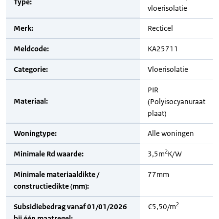
Type:
vloerisolatie
Merk:
Recticel
Meldcode:
KA25711
Categorie:
Vloerisolatie
PIR
Materiaal:
(Polyisocyanuraat
plaat)
Woningtype:
Alle woningen
2
Minimale Rd waarde:
3,5m
K/W
Minimale materiaaldikte /
77mm
constructiedikte (mm):
2
Subsidiebedrag vanaf 01/01/2026
€5,50/m
bij één maatregel: