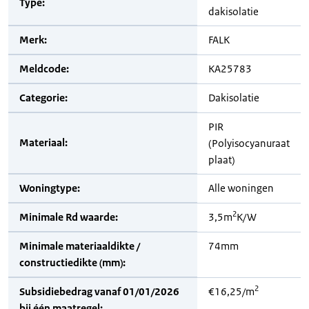
Type:
dakisolatie
Merk:
FALK
Meldcode:
KA25783
Categorie:
Dakisolatie
PIR
Materiaal:
(Polyisocyanuraat
plaat)
Woningtype:
Alle woningen
2
Minimale Rd waarde:
3,5m
K/W
Minimale materiaaldikte /
74mm
constructiedikte (mm):
2
Subsidiebedrag vanaf 01/01/2026
€16,25/m
bij één maatregel: