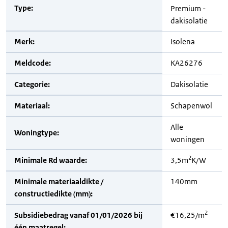
Type:
Premium -
dakisolatie
Merk:
Isolena
Meldcode:
KA26276
Categorie:
Dakisolatie
Materiaal:
Schapenwol
Alle
Woningtype:
woningen
2
Minimale Rd waarde:
3,5m
K/W
Minimale materiaaldikte /
140mm
constructiedikte (mm):
2
Subsidiebedrag vanaf 01/01/2026 bij
€16,25/m
één maatregel: