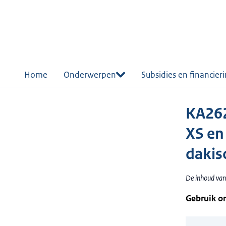
r de
tent
Home
Onderwerpen
Subsidies en financier
KA262
XS en
dakis
De inhoud van 
Gebruik o