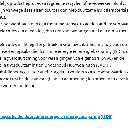
elijk productieproces en is goed te recyclen of te verwerken als afval
zijn vanwege deze eisen duurder dan niet-duurzame isolatiemateria
nus.
:
Voor woningen met een monumentenstatus gelden andere voorwa
dcodes zijn alleen te gebruiken voor woningen met een monument
eldcodes in dit register gebruiken voor uw subsidieaanvraag voor de
 Investeringssubsidie duurzame energie en energiebesparing (ISDE), 
eling verduurzaming voor verenigingen van eigenaars (SVVE) en de
geling Verduurzaming en Onderhoud Huurwoningen (SVOH).
subsidiebedrag is indicatief. Zorg dat u voldoet aan alle voorwaarden
arvoor u subsidie aanvraagt, om in aanmerking te komen. Aan deze l
n worden ontleend.
ingssubsidie duurzame energie en energiebesparing (ISDE)