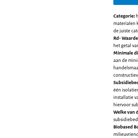
Categorie:
h
materialen 
de juiste cat
Rd- Waarde
het getal v
Minimale di
aan de mini
handelsmaat
constructie
Subsidiebe
één isolatie
installatie
hiervoor su
Welke van d
subsidiebedr
Biobased B
milieuvriend