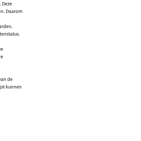
. Deze
len. Daarom
arden.
enstatus.
ze
de
 van de
ijst kunnen