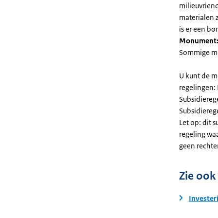
milieuvriend
materialen 
is er een bo
Monument
Sommige mel
U kunt de m
regelingen:
Subsidiereg
Subsidiere
Let op: dit 
regeling wa
geen rechte
Zie ook
Invester