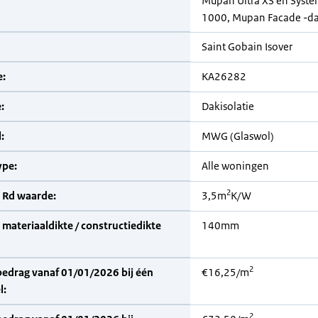
Mupan Ultra XS en Syste
1000, Mupan Facade -da
Saint Gobain Isover
:
KA26282
:
Dakisolatie
:
MWG (Glaswol)
pe:
Alle woningen
2
 Rd waarde:
3,5m
K/W
materiaaldikte / constructiedikte
140mm
2
bedrag vanaf 01/01/2026 bij één
€16,25/m
l:
2