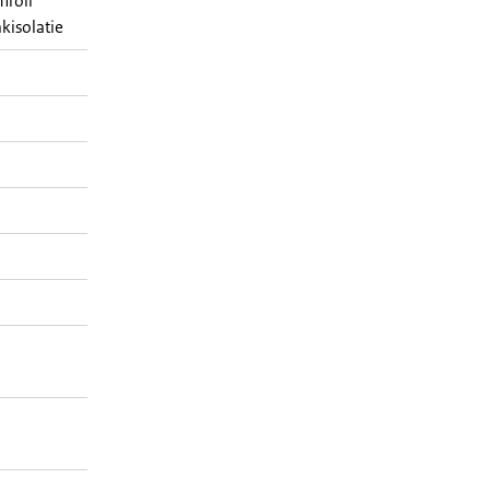
mroll
kisolatie