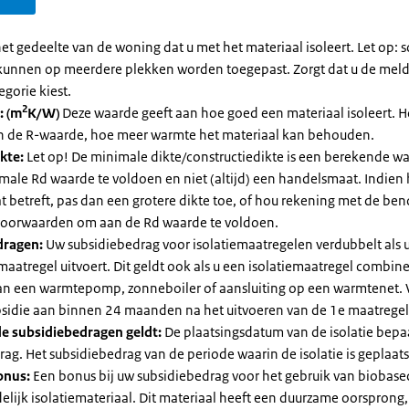
et gedeelte van de woning dat u met het materiaal isoleert. Let op:
kunnen op meerdere plekken worden toegepast. Zorgt dat u de mel
egorie kiest.
2
: (m
K/W)
Deze waarde geeft aan hoe goed een materiaal isoleert. 
an de R-waarde, hoe meer warmte het materiaal kan behouden.
kte:
Let op! De minimale dikte/constructiedikte is een berekende 
male Rd waarde te voldoen en niet (altijd) een handelsmaat. Indien
 betreft, pas dan een grotere dikte toe, of hou rekening met de be
voorwaarden om aan de Rd waarde te voldoen.
dragen:
Uw subsidiebedrag voor isolatiemaatregelen verdubbelt als 
maatregel uitvoert. Dit geldt ook als u een isolatiemaatregel combin
 van een warmtepomp, zonneboiler of aansluiting op een warmtenet. 
bsidie aan binnen 24 maanden na het uitvoeren van de 1e maatregel
e subsidiebedragen geldt:
De plaatsingsdatum van de isolatie bepaa
ag. Het subsidiebedrag van de periode waarin de isolatie is geplaats
onus:
Een bonus bij uw subsidiebedrag voor het gebruik van biobase
elijk isolatiemateriaal. Dit materiaal heeft een duurzame oorsprong,