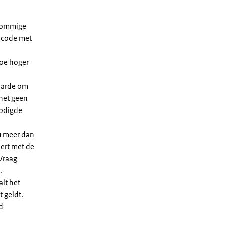
 sommige
dcode met
Hoe hoger
waarde om
 het geen
nodigde
u meer dan
eert met de
Vraag
.
lt het
t geldt.
d