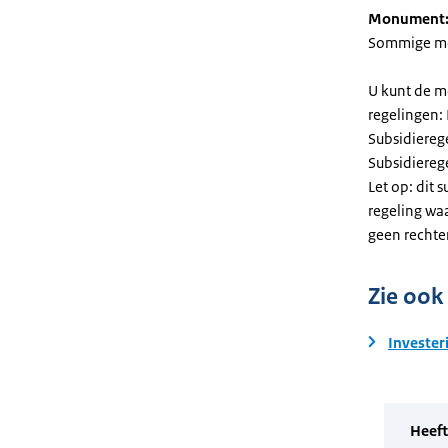
Monument
Sommige mel
U kunt de m
regelingen:
Subsidiereg
Subsidiere
Let op: dit 
regeling wa
geen rechte
Zie ook
Invester