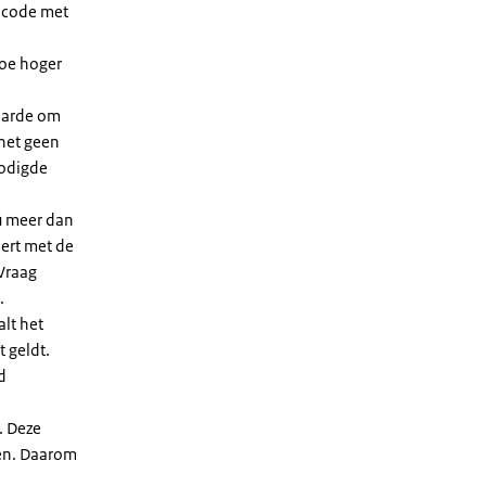
dcode met
Hoe hoger
waarde om
 het geen
nodigde
u meer dan
eert met de
Vraag
.
lt het
t geldt.
d
. Deze
len. Daarom