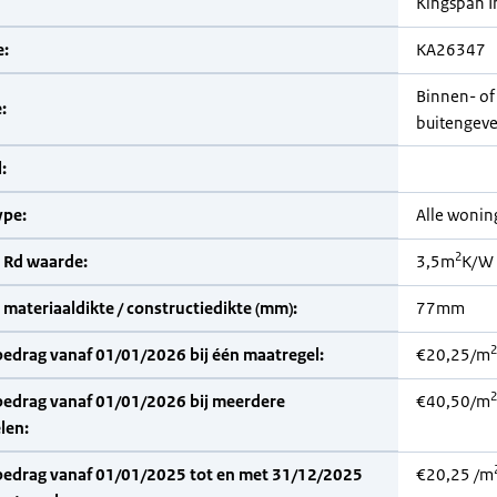
Kingspan I
:
KA26347
Binnen- of
:
buitengevel
:
pe:
Alle woni
2
 Rd waarde:
3,5m
K/W
materiaaldikte / constructiedikte (mm):
77mm
2
bedrag vanaf 01/01/2026 bij één maatregel:
€20,25/m
2
bedrag vanaf 01/01/2026 bij meerdere
€40,50/m
len:
bedrag vanaf 01/01/2025 tot en met 31/12/2025
€20,25 /m