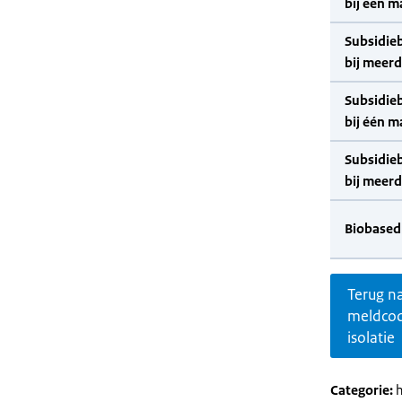
bij één m
Subsidie
bij meer
Subsidie
bij één m
Subsidie
bij meer
Biobased
Terug n
meldco
isolatie
Categorie:
h