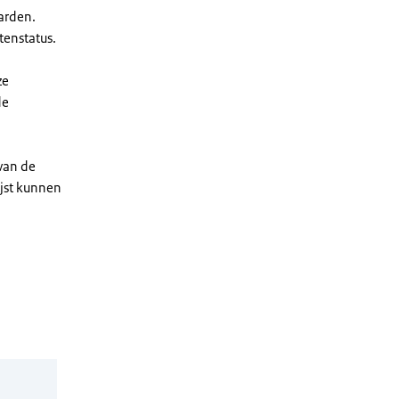
arden.
enstatus.
ze
de
 van de
ijst kunnen