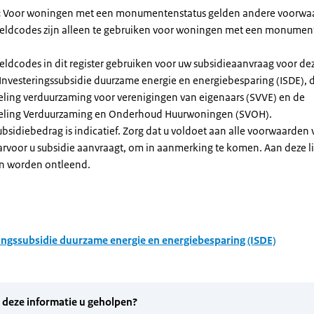
:
Voor woningen met een monumentenstatus gelden andere voorwa
dcodes zijn alleen te gebruiken voor woningen met een monument
eldcodes in dit register gebruiken voor uw subsidieaanvraag voor de
 Investeringssubsidie duurzame energie en energiebesparing (ISDE), 
eling verduurzaming voor verenigingen van eigenaars (SVVE) en de
geling Verduurzaming en Onderhoud Huurwoningen (SVOH).
subsidiebedrag is indicatief. Zorg dat u voldoet aan alle voorwaarden
arvoor u subsidie aanvraagt, om in aanmerking te komen. Aan deze l
n worden ontleend.
ingssubsidie duurzame energie en energiebesparing (ISDE)