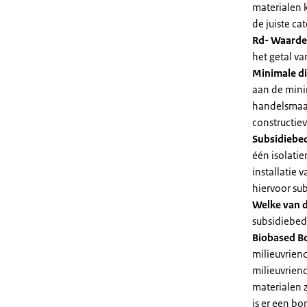
materialen 
de juiste cat
Rd- Waarde
het getal v
Minimale di
aan de mini
handelsmaat
constructie
Subsidiebe
één isolatie
installatie
hiervoor su
Welke van d
subsidiebedr
Biobased B
milieuvriend
milieuvriend
materialen 
is er een bo