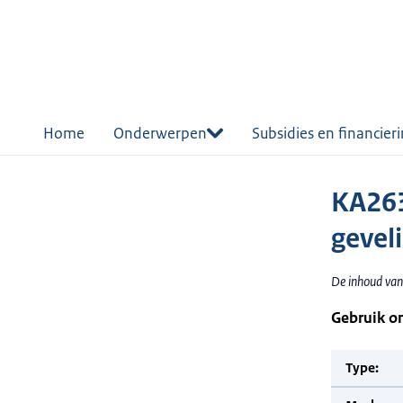
r de
tent
Home
Onderwerpen
Subsidies en financier
KA263
geveli
De inhoud van 
Gebruik o
Type: