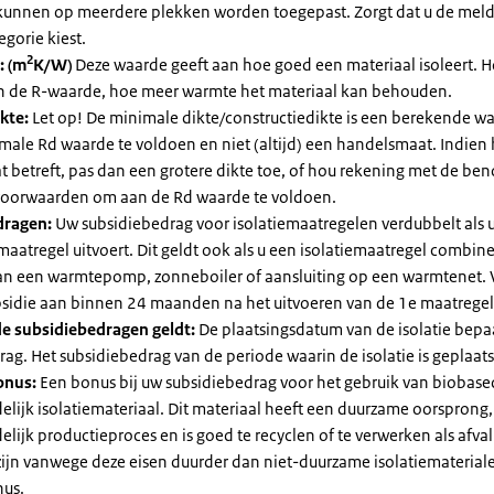
kunnen op meerdere plekken worden toegepast. Zorgt dat u de mel
egorie kiest.
2
: (m
K/W)
Deze waarde geeft aan hoe goed een materiaal isoleert. 
an de R-waarde, hoe meer warmte het materiaal kan behouden.
kte:
Let op! De minimale dikte/constructiedikte is een berekende 
male Rd waarde te voldoen en niet (altijd) een handelsmaat. Indien
 betreft, pas dan een grotere dikte toe, of hou rekening met de be
voorwaarden om aan de Rd waarde te voldoen.
dragen:
Uw subsidiebedrag voor isolatiemaatregelen verdubbelt als 
maatregel uitvoert. Dit geldt ook als u een isolatiemaatregel combin
 van een warmtepomp, zonneboiler of aansluiting op een warmtenet. 
bsidie aan binnen 24 maanden na het uitvoeren van de 1e maatregel
e subsidiebedragen geldt:
De plaatsingsdatum van de isolatie bepaa
ag. Het subsidiebedrag van de periode waarin de isolatie is geplaats
onus:
Een bonus bij uw subsidiebedrag voor het gebruik van biobase
elijk isolatiemateriaal. Dit materiaal heeft een duurzame oorsprong,
elijk productieproces en is goed te recyclen of te verwerken als afval
zijn vanwege deze eisen duurder dan niet-duurzame isolatiemateria
nus.