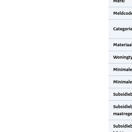
Merk:
Meldcode
Categorie
Materiaal
Woningty
Minimale
Minimale 
Subsidie
Subsidie
maatrege
Subsidie