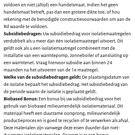
voldoen en niet (altijd) een handelsmaat. Indien het geen
handelsmaat betreft, pas dan een grotere dikte toe, of hou
rekening met de benodigde constructievoorwaarden om aan de
Rd waarde te voldoen.
Subsidiebedragen:
Uw subsidiebedrag voor isolatiemaatregelen
verdubbelt als u meer dan één isolatiemaatregel uitvoert. Dit
geldt ook als u een isolatiemaatregel combineert met de
installatie van een warmtepomp, zonneboiler of aansluiting op
een warmtenet. Vraag hiervoor subsidie aan binnen 24
maanden na het uitvoeren van de 1e maatregel.
Welke van de subsidiebedragen geldt:
De plaatsingsdatum van
de isolatie bepaalt het subsidiebedrag. Het subsidiebedrag van
de periode waarin de isolatie is geplaatst geldt.
Biobased Bonus:
Een bonus bij uw subsidiebedrag voor het
gebruik van biobased milieuvriendelijk isolatiemateriaal. Dit
materiaal heeft een duurzame oorsprong, milieuvriendelijk
productieproces en is goed te recyclen of te verwerken als afval.
Deze materialen zijn vanwege deze eisen duurder dan niet-
duurzame isolatiematerialen. Daarom is er een bonus.