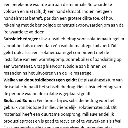
een berekende waarde om aan de minimale Rd waarde te
voldoen en niet (altijd) een handelsmaat. Indien het geen
handelsmaat betreft, pas dan een grotere dikte toe, of hou
rekening met de benodigde constructievoorwaarden om aan de
Rd waarde te voldoen.
Subsidiebedragen:
Uw subsidiebedrag voor isolatiemaatregelen
verdubbelt als u meer dan één isolatiemaatregel uitvoert. Dit
geldt ook als u een isolatiemaatregel combineert met de
installatie van een warmtepomp, zonneboiler of aansluiting op
een warmtenet. Vraag hiervoor subsidie aan binnen 24
maanden na het uitvoeren van de 1e maatregel.
Welke van de subsidiebedragen geldt:
De plaatsingsdatum van
de isolatie bepaalt het subsidiebedrag. Het subsidiebedrag van
de periode waarin de isolatie is geplaatst geldt.
Biobased Bonus:
Een bonus bij uw subsidiebedrag voor het
gebruik van biobased milieuvriendelijk isolatiemateriaal. Dit
materiaal heeft een duurzame oorsprong, milieuvriendelijk
productieproces en is goed te recyclen of te verwerken als afval.
Deze materialen zijn vanwege deze eisen duurder dan niet-