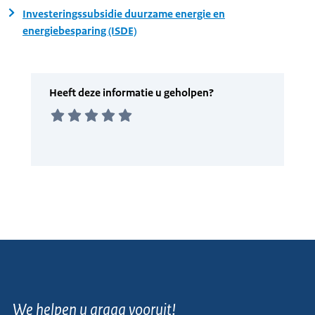
Investeringssubsidie duurzame energie en
energiebesparing (ISDE)
We helpen u graag vooruit!