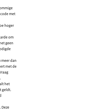
 sommige
dcode met
Hoe hoger
waarde om
 het geen
nodigde
u meer dan
eert met de
Vraag
.
lt het
t geldt.
d
. Deze