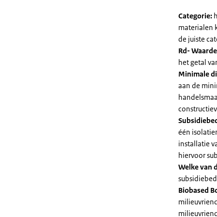
Categorie:
h
materialen 
de juiste cat
Rd- Waarde
het getal v
Minimale di
aan de mini
handelsmaat
constructie
Subsidiebe
één isolatie
installatie
hiervoor su
Welke van d
subsidiebedr
Biobased B
milieuvriend
milieuvriend