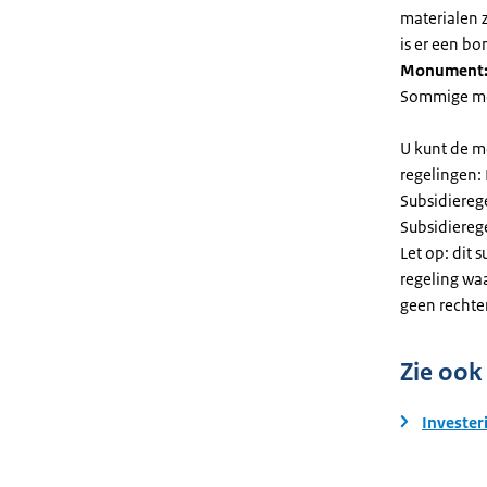
materialen 
is er een bo
Monument
Sommige mel
U kunt de m
regelingen:
Subsidiereg
Subsidiere
Let op: dit 
regeling wa
geen rechte
Zie ook
Invester