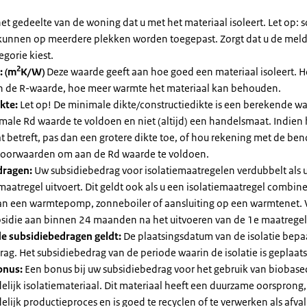
et gedeelte van de woning dat u met het materiaal isoleert. Let op:
kunnen op meerdere plekken worden toegepast. Zorgt dat u de mel
egorie kiest.
2
: (m
K/W)
Deze waarde geeft aan hoe goed een materiaal isoleert. 
an de R-waarde, hoe meer warmte het materiaal kan behouden.
kte:
Let op! De minimale dikte/constructiedikte is een berekende 
male Rd waarde te voldoen en niet (altijd) een handelsmaat. Indien
 betreft, pas dan een grotere dikte toe, of hou rekening met de be
voorwaarden om aan de Rd waarde te voldoen.
dragen:
Uw subsidiebedrag voor isolatiemaatregelen verdubbelt als 
maatregel uitvoert. Dit geldt ook als u een isolatiemaatregel combin
 van een warmtepomp, zonneboiler of aansluiting op een warmtenet. 
bsidie aan binnen 24 maanden na het uitvoeren van de 1e maatregel
e subsidiebedragen geldt:
De plaatsingsdatum van de isolatie bepaa
ag. Het subsidiebedrag van de periode waarin de isolatie is geplaats
onus:
Een bonus bij uw subsidiebedrag voor het gebruik van biobase
elijk isolatiemateriaal. Dit materiaal heeft een duurzame oorsprong,
elijk productieproces en is goed te recyclen of te verwerken als afval