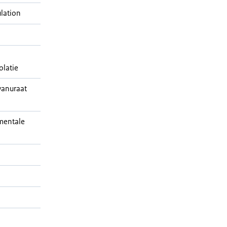
lation
olatie
yanuraat
mentale