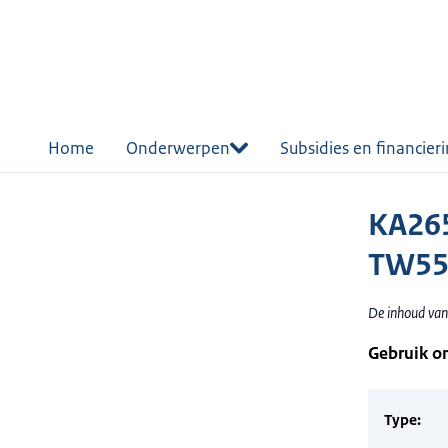
r de
tent
Home
Onderwerpen
Subsidies en financier
KA265
TW55 
De inhoud van 
Gebruik o
Type: