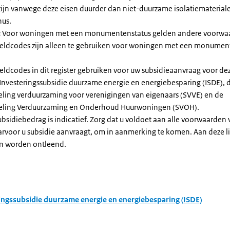
zijn vanwege deze eisen duurder dan niet-duurzame isolatiemateria
nus.
:
Voor woningen met een monumentenstatus gelden andere voorwa
dcodes zijn alleen te gebruiken voor woningen met een monument
eldcodes in dit register gebruiken voor uw subsidieaanvraag voor de
 Investeringssubsidie duurzame energie en energiebesparing (ISDE), 
eling verduurzaming voor verenigingen van eigenaars (SVVE) en de
geling Verduurzaming en Onderhoud Huurwoningen (SVOH).
subsidiebedrag is indicatief. Zorg dat u voldoet aan alle voorwaarden
arvoor u subsidie aanvraagt, om in aanmerking te komen. Aan deze l
n worden ontleend.
ingssubsidie duurzame energie en energiebesparing (ISDE)