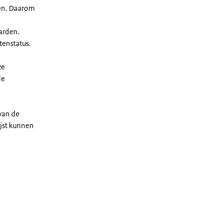
len. Daarom
arden.
enstatus.
ze
de
 van de
ijst kunnen