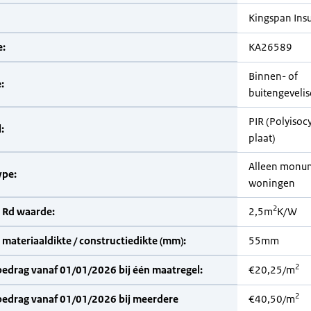
Kingspan Insu
:
KA26589
Binnen- of
:
buitengevelis
PIR (Polyisoc
:
plaat)
Alleen monu
pe:
woningen
2
 Rd waarde:
2,5m
K/W
materiaaldikte / constructiedikte (mm):
55mm
2
bedrag vanaf 01/01/2026 bij één maatregel:
€20,25/m
2
bedrag vanaf 01/01/2026 bij meerdere
€40,50/m