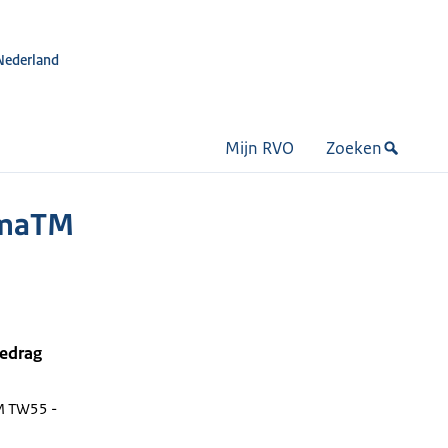
Nederland
Mijn RVO
Zoeken
rmaTM
bedrag
 TW55 -