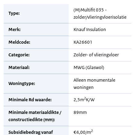
(M)Multifit 035 -
Type:
zolder/vlieringvloerisolatie
Merk:
Knauf Insulation
Meldcode:
KA26601
Categorie:
Zolder- of vlieringvloer
Materiaal:
MWG (Glaswol)
Alleen monumentale
Woningtype:
woningen
2
Minimale Rd waarde:
2,5m
K/W
Minimale materiaaldikte /
89mm
constructiedikte (mm):
2
Subsidiebedrag vanaf
€4,00/m