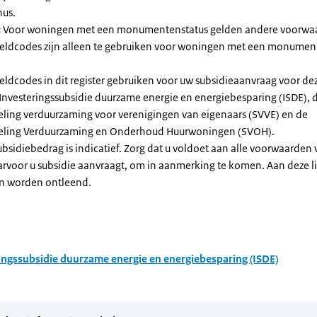
nus.
:
Voor woningen met een monumentenstatus gelden andere voorwa
dcodes zijn alleen te gebruiken voor woningen met een monument
eldcodes in dit register gebruiken voor uw subsidieaanvraag voor de
 Investeringssubsidie duurzame energie en energiebesparing (ISDE), 
eling verduurzaming voor verenigingen van eigenaars (SVVE) en de
geling Verduurzaming en Onderhoud Huurwoningen (SVOH).
subsidiebedrag is indicatief. Zorg dat u voldoet aan alle voorwaarden
arvoor u subsidie aanvraagt, om in aanmerking te komen. Aan deze l
n worden ontleend.
ingssubsidie duurzame energie en energiebesparing (ISDE)