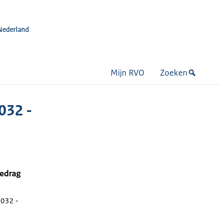
Nederland
Mijn RVO
Zoeken
032 -
bedrag
 032 -