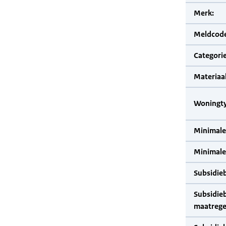
Merk:
Meldcode
Categorie
Materiaal
Woningty
Minimale
Minimale 
Subsidie
Subsidie
maatrege