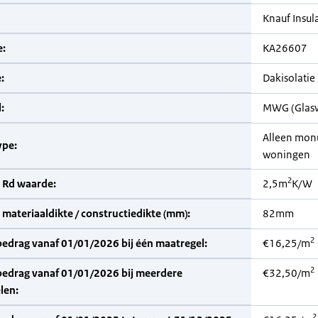
Knauf Insul
:
KA26607
:
Dakisolatie
:
MWG (Glas
Alleen mon
pe:
woningen
2
 Rd waarde:
2,5m
K/W
materiaaldikte / constructiedikte (mm):
82mm
2
bedrag vanaf 01/01/2026 bij één maatregel:
€16,25/m
2
bedrag vanaf 01/01/2026 bij meerdere
€32,50/m
len:
2