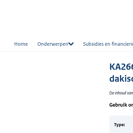
r de
tent
Home
Onderwerpen
Subsidies en financier
KA266
dakis
De inhoud van 
Gebruik o
Type: