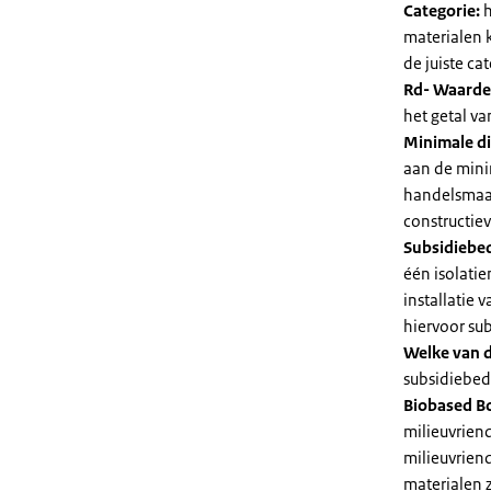
Categorie:
h
materialen 
de juiste cat
Rd- Waarde
het getal v
Minimale di
aan de mini
handelsmaat
constructie
Subsidiebe
één isolatie
installatie
hiervoor su
Welke van d
subsidiebedr
Biobased B
milieuvriend
milieuvriend
materialen 