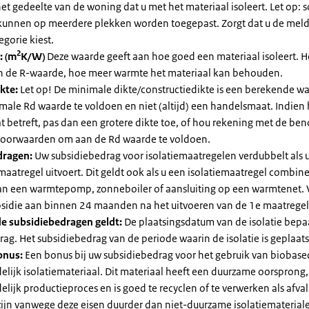
et gedeelte van de woning dat u met het materiaal isoleert. Let op:
kunnen op meerdere plekken worden toegepast. Zorgt dat u de mel
egorie kiest.
2
: (m
K/W)
Deze waarde geeft aan hoe goed een materiaal isoleert. 
an de R-waarde, hoe meer warmte het materiaal kan behouden.
kte:
Let op! De minimale dikte/constructiedikte is een berekende 
male Rd waarde te voldoen en niet (altijd) een handelsmaat. Indien
 betreft, pas dan een grotere dikte toe, of hou rekening met de be
voorwaarden om aan de Rd waarde te voldoen.
dragen:
Uw subsidiebedrag voor isolatiemaatregelen verdubbelt als 
maatregel uitvoert. Dit geldt ook als u een isolatiemaatregel combin
 van een warmtepomp, zonneboiler of aansluiting op een warmtenet. 
bsidie aan binnen 24 maanden na het uitvoeren van de 1e maatregel
e subsidiebedragen geldt:
De plaatsingsdatum van de isolatie bepaa
ag. Het subsidiebedrag van de periode waarin de isolatie is geplaats
onus:
Een bonus bij uw subsidiebedrag voor het gebruik van biobase
elijk isolatiemateriaal. Dit materiaal heeft een duurzame oorsprong,
elijk productieproces en is goed te recyclen of te verwerken als afval
zijn vanwege deze eisen duurder dan niet-duurzame isolatiemateria