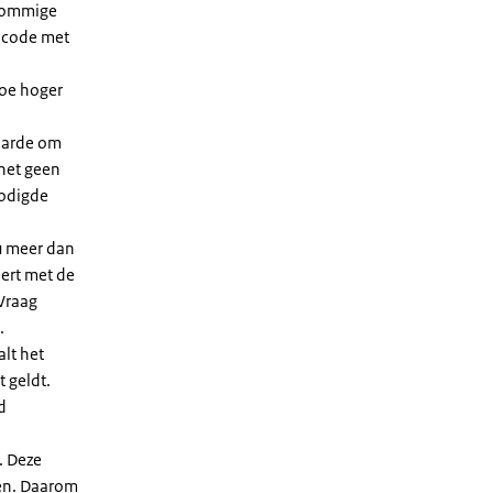
 sommige
dcode met
Hoe hoger
waarde om
 het geen
nodigde
u meer dan
eert met de
Vraag
.
lt het
t geldt.
d
. Deze
len. Daarom