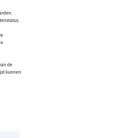
arden.
enstatus.
ze
de
 van de
ijst kunnen