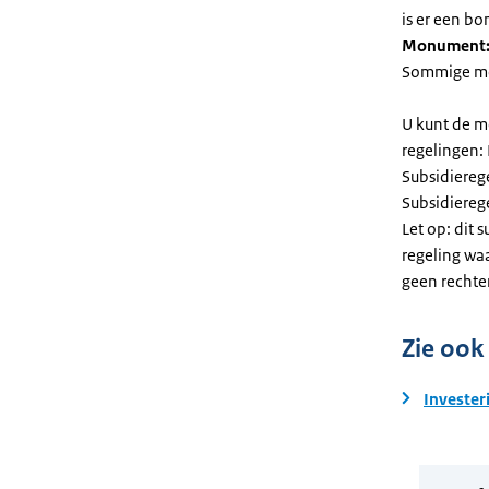
is er een bo
Monument
Sommige mel
U kunt de m
regelingen:
Subsidiereg
Subsidiere
Let op: dit 
regeling wa
geen rechte
Zie ook
Invester