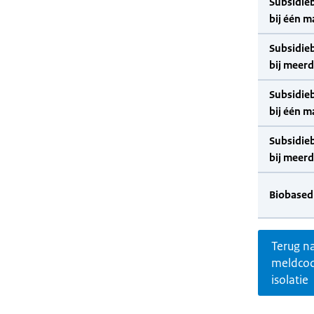
Subsidie
bij één m
Subsidie
bij meer
Subsidie
bij één m
Subsidie
bij meer
Biobased
Terug n
meldco
isolatie