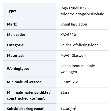
(M)Naturoll 032 -
Type:
zolder/vlieringvloerisolatie
Merk:
Knauf Insulation
Meldcode:
KA26610
Categorie:
Zolder- of vlieringvloer
Materiaal:
MWG (Glaswol)
Alleen monumentale
Woningtype:
woningen
2
Minimale Rd waarde:
2,5m
K/W
Minimale materiaaldikte /
82mm
constructiedikte (mm):
2
Subsidiebedrag vanaf
€4,00/m