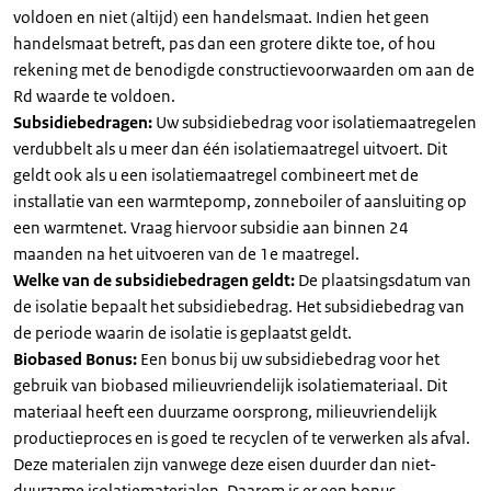
voldoen en niet (altijd) een handelsmaat. Indien het geen
handelsmaat betreft, pas dan een grotere dikte toe, of hou
rekening met de benodigde constructievoorwaarden om aan de
Rd waarde te voldoen.
Subsidiebedragen:
Uw subsidiebedrag voor isolatiemaatregelen
verdubbelt als u meer dan één isolatiemaatregel uitvoert. Dit
geldt ook als u een isolatiemaatregel combineert met de
installatie van een warmtepomp, zonneboiler of aansluiting op
een warmtenet. Vraag hiervoor subsidie aan binnen 24
maanden na het uitvoeren van de 1e maatregel.
Welke van de subsidiebedragen geldt:
De plaatsingsdatum van
de isolatie bepaalt het subsidiebedrag. Het subsidiebedrag van
de periode waarin de isolatie is geplaatst geldt.
Biobased Bonus:
Een bonus bij uw subsidiebedrag voor het
gebruik van biobased milieuvriendelijk isolatiemateriaal. Dit
materiaal heeft een duurzame oorsprong, milieuvriendelijk
productieproces en is goed te recyclen of te verwerken als afval.
Deze materialen zijn vanwege deze eisen duurder dan niet-
duurzame isolatiematerialen. Daarom is er een bonus.