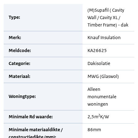
(M)Supafil ( Cavity
Type:
Wall / Cavity XL /
Timber Frame) - dak
Merk:
Knauf Insulation
Meldcode:
KA26625
Categorie:
Dakisolatie
Materiaal:
MWG (Glaswol)
Alleen
Woningtype:
monumentale
woningen
2
Minimale Rd waarde:
2,5m
K/W
Minimale materiaaldikte /
86mm
constructiedikte (mm):