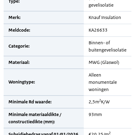
Type:
gevelisolatie
Merk:
Knauf Insulation
Meldcode:
KA26633
Binnen- of
Categorie:
buitengevelisolatie
Materiaal:
MWG (Glaswol)
Alleen
Woningtype:
monumentale
woningen
2
Minimale Rd waarde:
2,5m
K/W
Minimale materiaaldikte /
93mm
constructiedikte (mm):
2
Subsidiebedrag vanaf 01/01/2026
€20,25/m