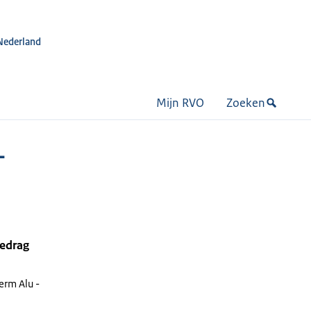
Nederland
Mijn RVO
Zoeken
-
bedrag
erm Alu -