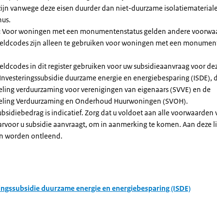
zijn vanwege deze eisen duurder dan niet-duurzame isolatiemateria
nus.
:
Voor woningen met een monumentenstatus gelden andere voorwa
dcodes zijn alleen te gebruiken voor woningen met een monument
eldcodes in dit register gebruiken voor uw subsidieaanvraag voor de
 Investeringssubsidie duurzame energie en energiebesparing (ISDE), 
eling verduurzaming voor verenigingen van eigenaars (SVVE) en de
geling Verduurzaming en Onderhoud Huurwoningen (SVOH).
subsidiebedrag is indicatief. Zorg dat u voldoet aan alle voorwaarden
arvoor u subsidie aanvraagt, om in aanmerking te komen. Aan deze l
n worden ontleend.
ingssubsidie duurzame energie en energiebesparing (ISDE)