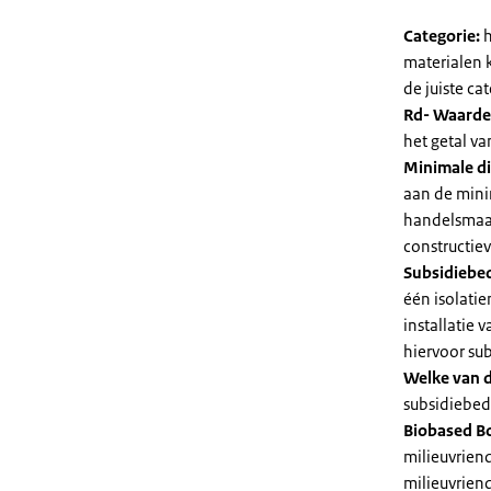
Categorie:
h
materialen 
de juiste cat
Rd- Waarde
het getal v
Minimale di
aan de mini
handelsmaat
constructie
Subsidiebe
één isolatie
installatie
hiervoor su
Welke van d
subsidiebedr
Biobased B
milieuvriend
milieuvriend