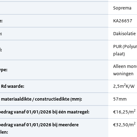
Soprema
:
KA26657
:
Dakisolatie
PUR (Polyu
:
plaat)
Alleen mon
pe:
woningen
2
 Rd waarde:
2,5m
K/W
materiaaldikte / constructiedikte (mm):
57mm
2
bedrag vanaf 01/01/2026 bij één maatregel:
€16,25/m
2
bedrag vanaf 01/01/2026 bij meerdere
€32,50/m
len: