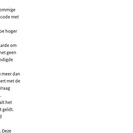
 sommige
dcode met
Hoe hoger
waarde om
 het geen
nodigde
u meer dan
eert met de
Vraag
.
lt het
t geldt.
d
. Deze