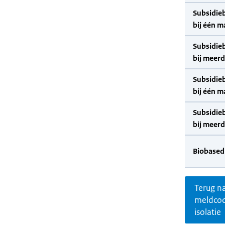
Subsidie
bij één m
Subsidie
bij meer
Subsidie
bij één m
Subsidie
bij meer
Biobased
Terug n
meldco
isolatie