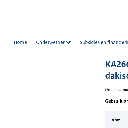
r de
tent
Home
Onderwerpen
Subsidies en financier
KA266
dakis
De inhoud van 
Gebruik o
Type: