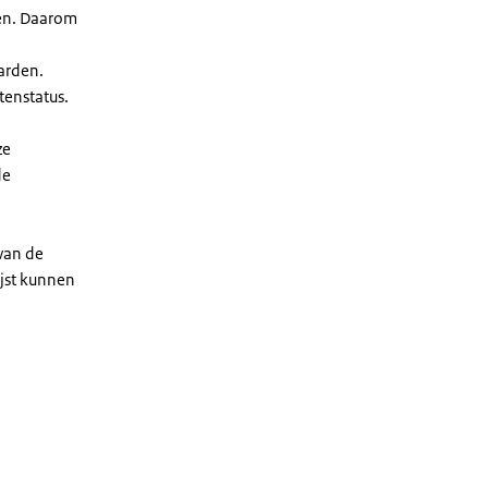
len. Daarom
arden.
enstatus.
ze
de
 van de
ijst kunnen