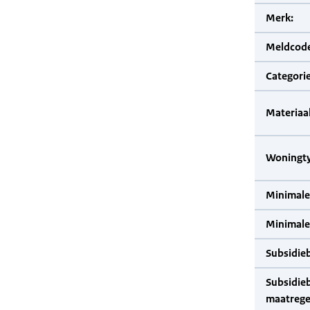
Merk:
Meldcode
Categorie
Materiaal
Woningty
Minimale
Minimale 
Subsidie
Subsidie
maatrege