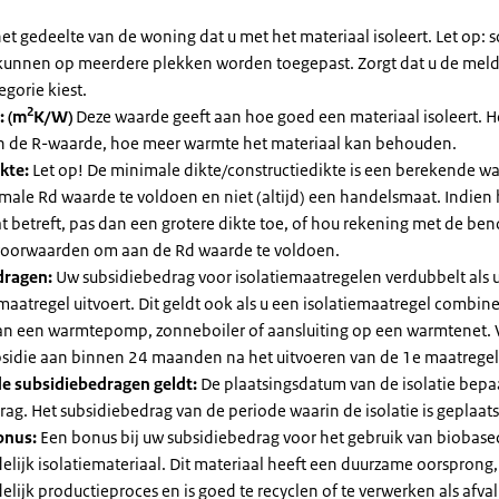
et gedeelte van de woning dat u met het materiaal isoleert. Let op:
kunnen op meerdere plekken worden toegepast. Zorgt dat u de mel
egorie kiest.
2
: (m
K/W)
Deze waarde geeft aan hoe goed een materiaal isoleert. 
an de R-waarde, hoe meer warmte het materiaal kan behouden.
kte:
Let op! De minimale dikte/constructiedikte is een berekende 
male Rd waarde te voldoen en niet (altijd) een handelsmaat. Indien
 betreft, pas dan een grotere dikte toe, of hou rekening met de be
voorwaarden om aan de Rd waarde te voldoen.
dragen:
Uw subsidiebedrag voor isolatiemaatregelen verdubbelt als 
maatregel uitvoert. Dit geldt ook als u een isolatiemaatregel combin
 van een warmtepomp, zonneboiler of aansluiting op een warmtenet. 
bsidie aan binnen 24 maanden na het uitvoeren van de 1e maatregel
e subsidiebedragen geldt:
De plaatsingsdatum van de isolatie bepaa
ag. Het subsidiebedrag van de periode waarin de isolatie is geplaats
onus:
Een bonus bij uw subsidiebedrag voor het gebruik van biobase
elijk isolatiemateriaal. Dit materiaal heeft een duurzame oorsprong,
elijk productieproces en is goed te recyclen of te verwerken als afval