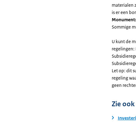
materialen 
is er een bo
Monument
Sommige mel
U kunt de m
regelingen:
Subsidiereg
Subsidiere
Let op: dit 
regeling wa
geen rechte
Zie ook
Invester