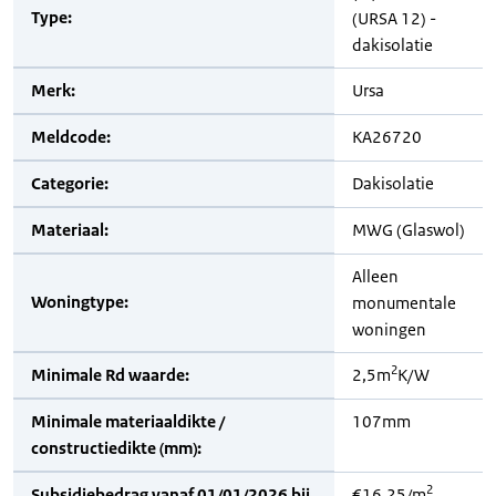
Type:
(URSA 12) -
dakisolatie
Merk:
Ursa
Meldcode:
KA26720
Categorie:
Dakisolatie
Materiaal:
MWG (Glaswol)
Alleen
Woningtype:
monumentale
woningen
2
Minimale Rd waarde:
2,5m
K/W
Minimale materiaaldikte /
107mm
constructiedikte (mm):
2
Subsidiebedrag vanaf 01/01/2026 bij
€16,25/m