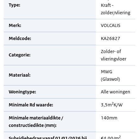
Type:
Kraft -
zolder/vliering
Merk:
VOLCALIS
Meldcode:
KA26827
Zolder- of
Categorie:
vlieringvloer
MWG
Materiaal:
(Glaswol)
Woningtype:
Alle woningen
2
Minimale Rd waarde:
3,5m
K/W
Minimale materiaaldikte /
140mm
constructiedikte (mm):
2
Subsidiebedrag vanaf 01/01/2026 bij
€4,00/m