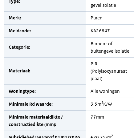
Type:
gevelisolatie
Merk:
Puren
Meldcode:
KA26847
Binnen- of
Categorie:
buitengevelisolatie
PIR
Materiaal:
(Polyisocyanuraat
plaat)
Woningtype:
Alle woningen
2
Minimale Rd waarde:
3,5m
K/W
Minimale materiaaldikte /
77mm
constructiedikte (mm):
2
Subsidiebedrag vanaf 01/01/2026
€20,25/m