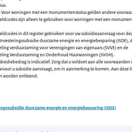
nus.
:
Voor woningen met een monumentenstatus gelden andere voorwa
dcodes zijn alleen te gebruiken voor woningen met een monument
eldcodes in dit register gebruiken voor uw subsidieaanvraag voor de
 Investeringssubsidie duurzame energie en energiebesparing (ISDE), 
eling verduurzaming voor verenigingen van eigenaars (SVVE) en de
geling Verduurzaming en Onderhoud Huurwoningen (SVOH).
subsidiebedrag is indicatief. Zorg dat u voldoet aan alle voorwaarden
arvoor u subsidie aanvraagt, om in aanmerking te komen. Aan deze l
n worden ontleend.
ingssubsidie duurzame energie en energiebesparing (ISDE)