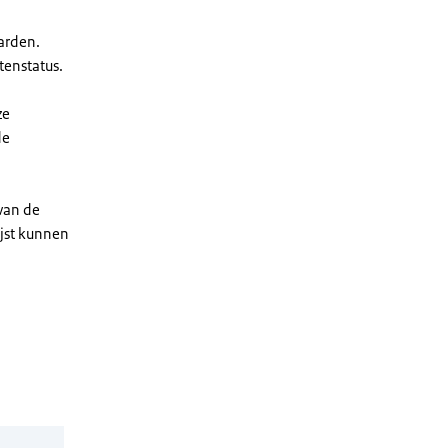
arden.
enstatus.
ze
de
 van de
ijst kunnen