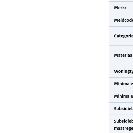
Merk:
Meldcode
Categorie
Materiaal
Woningty
Minimale
Minimale 
Subsidie
Subsidie
maatrege