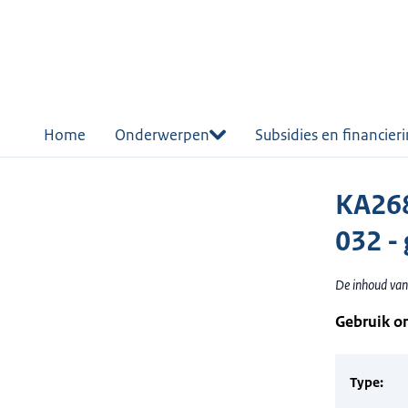
r de
tent
Home
Onderwerpen
Subsidies en financier
KA268
032 - 
De inhoud van 
Gebruik o
Type: