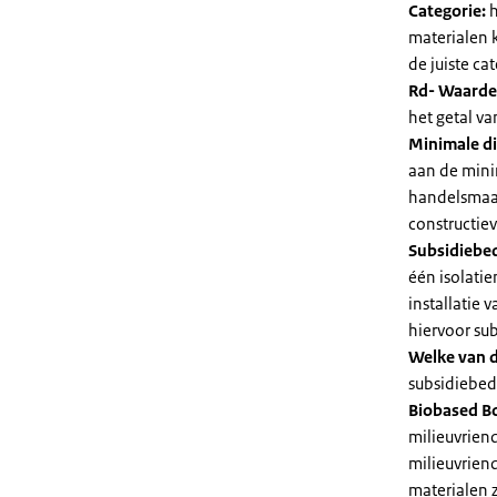
Categorie:
h
materialen 
de juiste cat
Rd- Waarde
het getal v
Minimale di
aan de mini
handelsmaat
constructie
Subsidiebe
één isolatie
installatie
hiervoor su
Welke van d
subsidiebedr
Biobased B
milieuvriend
milieuvriend
materialen 