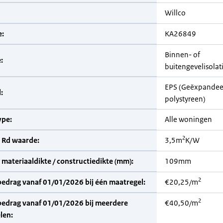
Willco
:
KA26849
Binnen- of
:
buitengevelisolat
EPS (Geëxpandee
:
polystyreen)
pe:
Alle woningen
2
 Rd waarde:
3,5m
K/W
materiaaldikte / constructiedikte (mm):
109mm
2
bedrag vanaf 01/01/2026 bij één maatregel:
€20,25/m
2
bedrag vanaf 01/01/2026 bij meerdere
€40,50/m
len: