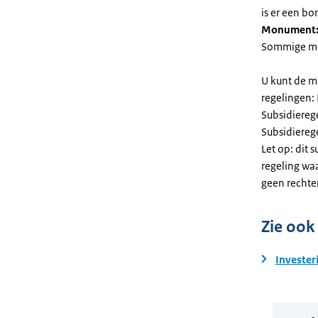
is er een bo
Monument
Sommige mel
U kunt de m
regelingen:
Subsidiereg
Subsidiere
Let op: dit 
regeling wa
geen rechte
Zie ook
Invester