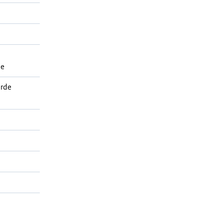
ie
rde