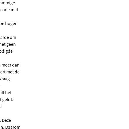
 sommige
dcode met
Hoe hoger
waarde om
 het geen
nodigde
u meer dan
eert met de
Vraag
.
lt het
t geldt.
d
. Deze
len. Daarom