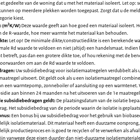
et gedeelte van de woning dat u met het materiaal isoleert. Let op:
kunnen op meerdere plekken worden toegepast. Zorgt dat u de mel
egorie kiest.
2
: (m
K/W)
Deze waarde geeft aan hoe goed een materiaal isoleert. 
an de R-waarde, hoe meer warmte het materiaal kan behouden.
kte:
Let op! De minimale dikte/constructiedikte is een berekende 
male Rd waarde te voldoen en niet (altijd) een handelsmaat. Indien
 betreft, pas dan een grotere dikte toe, of hou rekening met de be
voorwaarden om aan de Rd waarde te voldoen.
dragen:
Uw subsidiebedrag voor isolatiemaatregelen verdubbelt als 
maatregel uitvoert. Dit geldt ook als u een isolatiemaatregel combin
 van een warmtepomp, zonneboiler of aansluiting op een warmtenet. 
bsidie aan binnen 24 maanden na het uitvoeren van de 1e maatregel
e subsidiebedragen geldt:
De plaatsingsdatum van de isolatie bepaa
ag. Het subsidiebedrag van de periode waarin de isolatie is geplaats
onus:
Een bonus bij uw subsidiebedrag voor het gebruik van biobase
elijk isolatiemateriaal. Dit materiaal heeft een duurzame oorsprong,
elijk productieproces en is goed te recyclen of te verwerken als afval
zijn vanwege deze eisen duurder dan niet-duurzame isolatiemateria