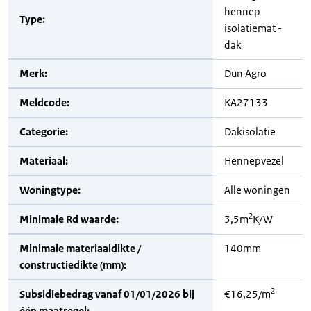
hennep
Type:
isolatiemat -
dak
Merk:
Dun Agro
Meldcode:
KA27133
Categorie:
Dakisolatie
Materiaal:
Hennepvezel
Woningtype:
Alle woningen
2
Minimale Rd waarde:
3,5m
K/W
Minimale materiaaldikte /
140mm
constructiedikte (mm):
2
Subsidiebedrag vanaf 01/01/2026 bij
€16,25/m
één maatregel: