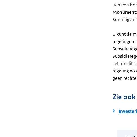
is er een bo
Monument
Sommige mel
U kunt de m
regelingen:
Subsidiereg
Subsidiere
Let op: dit 
regeling wa
geen rechte
Zie ook
Invester