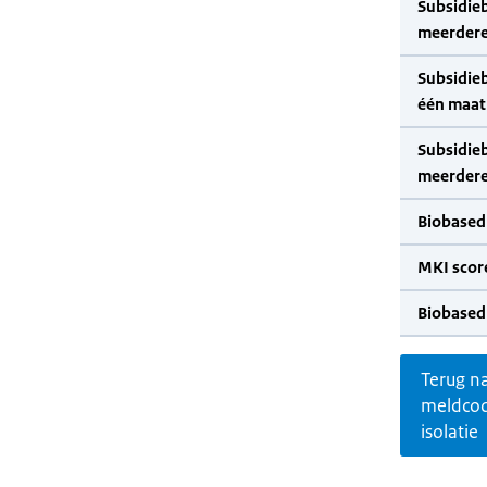
Subsidie
meerdere
Subsidie
één maat
Subsidie
meerdere
Biobased
MKI scor
Biobased
Terug n
meldco
isolatie