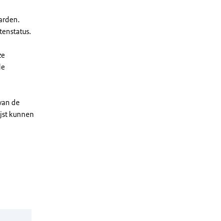
arden.
enstatus.
ze
de
 van de
ijst kunnen