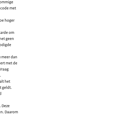
 sommige
dcode met
Hoe hoger
waarde om
 het geen
nodigde
u meer dan
eert met de
Vraag
.
lt het
t geldt.
d
. Deze
len. Daarom