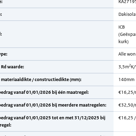
:
KA2719
:
Dakisola
ICB
:
(Geëxpa
kurk)
pe:
Alle wo
2
 Rd waarde:
3,5m
K
materiaaldikte / constructiedikte (mm):
140mm
bedrag vanaf 01/01/2026 bij één maatregel:
€16,25
bedrag vanaf 01/01/2026 bij meerdere maatregelen:
€32,50
bedrag vanaf 01/01/2025 tot en met 31/12/2025 bij
€16,25 
regel: