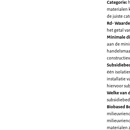
Categorie:
h
materialen 
de juiste cat
Rd- Waarde
het getal v
Minimale di
aan de mini
handelsmaat
constructie
Subsidiebe
één isolatie
installatie
hiervoor su
Welke van d
subsidiebedr
Biobased B
milieuvriend
milieuvriend
materialen 