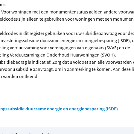
nus.
:
Voor woningen met een monumentenstatus gelden andere voorwa
dcodes zijn alleen te gebruiken voor woningen met een monument
eldcodes in dit register gebruiken voor uw subsidieaanvraag voor de
 Investeringssubsidie duurzame energie en energiebesparing (ISDE), 
eling verduurzaming voor verenigingen van eigenaars (SVVE) en de
geling Verduurzaming en Onderhoud Huurwoningen (SVOH).
subsidiebedrag is indicatief. Zorg dat u voldoet aan alle voorwaarden
arvoor u subsidie aanvraagt, om in aanmerking te komen. Aan deze l
n worden ontleend.
ingssubsidie duurzame energie en energiebesparing (ISDE)