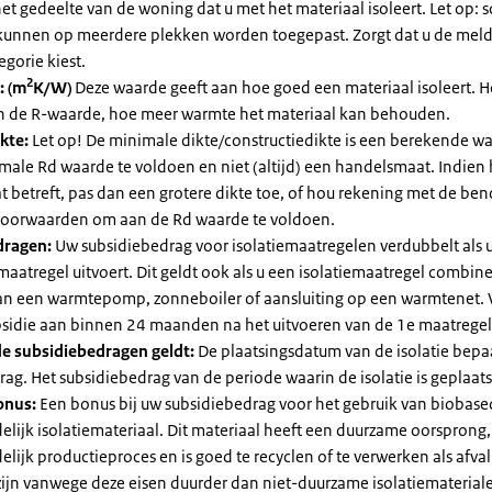
et gedeelte van de woning dat u met het materiaal isoleert. Let op:
kunnen op meerdere plekken worden toegepast. Zorgt dat u de mel
egorie kiest.
2
: (m
K/W)
Deze waarde geeft aan hoe goed een materiaal isoleert. 
an de R-waarde, hoe meer warmte het materiaal kan behouden.
kte:
Let op! De minimale dikte/constructiedikte is een berekende 
male Rd waarde te voldoen en niet (altijd) een handelsmaat. Indien
 betreft, pas dan een grotere dikte toe, of hou rekening met de be
voorwaarden om aan de Rd waarde te voldoen.
dragen:
Uw subsidiebedrag voor isolatiemaatregelen verdubbelt als 
maatregel uitvoert. Dit geldt ook als u een isolatiemaatregel combin
 van een warmtepomp, zonneboiler of aansluiting op een warmtenet. 
bsidie aan binnen 24 maanden na het uitvoeren van de 1e maatregel
e subsidiebedragen geldt:
De plaatsingsdatum van de isolatie bepaa
ag. Het subsidiebedrag van de periode waarin de isolatie is geplaats
onus:
Een bonus bij uw subsidiebedrag voor het gebruik van biobase
elijk isolatiemateriaal. Dit materiaal heeft een duurzame oorsprong,
elijk productieproces en is goed te recyclen of te verwerken als afval
zijn vanwege deze eisen duurder dan niet-duurzame isolatiemateria