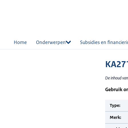
r de
tent
Home
Onderwerpen
Subsidies en financier
KA271
De inhoud van 
Gebruik o
Type:
Merk: