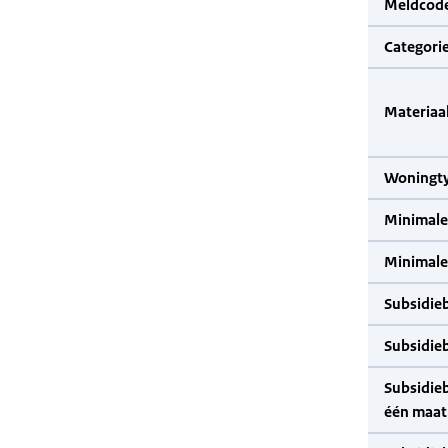
Meldcode
Categorie
Materiaal
Woningty
Minimale
Minimale 
Subsidie
Subsidie
Subsidie
één maat