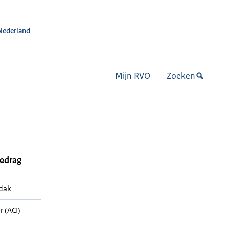
Nederland
Mijn RVO
Zoeken
bedrag
 dak
r (ACI)