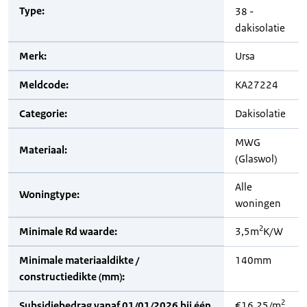
Type:
38 -
dakisolatie
Merk:
Ursa
Meldcode:
KA27224
Categorie:
Dakisolatie
MWG
Materiaal:
(Glaswol)
Alle
Woningtype:
woningen
2
Minimale Rd waarde:
3,5m
K/W
Minimale materiaaldikte /
140mm
constructiedikte (mm):
2
Subsidiebedrag vanaf 01/01/2026 bij één
€16,25/m