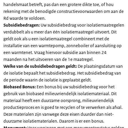
handelsmaat betreft, pas dan een grotere dikte toe, of hou
rekening met de benodigde constructievoorwaarden om aan de
Rd waarde te voldoen.
Subsidiebedragen:
Uw subsidiebedrag voor isolatiemaatregelen
verdubbelt als u meer dan één isolatiemaatregel uitvoert. Dit
geldt ook als u een isolatiemaatregel combineert met de
installatie van een warmtepomp, zonneboiler of aansluiting op
een warmtenet. Vraag hiervoor subsidie aan binnen 24
maanden na het uitvoeren van de 1e maatregel.
Welke van de subsidiebedragen geldt:
De plaatsingsdatum van
de isolatie bepaalt het subsidiebedrag. Het subsidiebedrag van
de periode waarin de isolatie is geplaatst geldt.
Biobased Bonus:
Een bonus bij uw subsidiebedrag voor het
gebruik van biobased milieuvriendelijk isolatiemateriaal. Dit
materiaal heeft een duurzame oorsprong, milieuvriendelijk
productieproces en is goed te recyclen of te verwerken als afval.
Deze materialen zijn vanwege deze eisen duurder dan niet-
duurzame isolatiematerialen. Daarom is er een bonus.
Monument:
Voor woningen met een monumentenstatus gelden