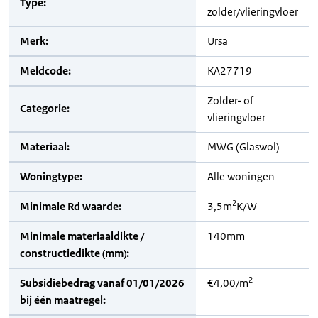
Type:
zolder/vlieringvloer
Merk:
Ursa
Meldcode:
KA27719
Zolder- of
Categorie:
vlieringvloer
Materiaal:
MWG (Glaswol)
Woningtype:
Alle woningen
2
Minimale Rd waarde:
3,5m
K/W
Minimale materiaaldikte /
140mm
constructiedikte (mm):
2
Subsidiebedrag vanaf 01/01/2026
€4,00/m
bij één maatregel: