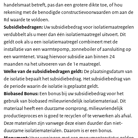
handelsmaat betreft, pas dan een grotere dikte toe, of hou
rekening met de benodigde constructievoorwaarden om aan de
Rd waarde te voldoen.
Subsidiebedragen:
Uw subsidiebedrag voor isolatiemaatregelen
verdubbelt als u meer dan één isolatiemaatregel uitvoert. Dit
geldt ook als u een isolatiemaatregel combineert met de
installatie van een warmtepomp, zonneboiler of aansluiting op
een warmtenet. Vraag hiervoor subsidie aan binnen 24
maanden na het uitvoeren van de 1e maatregel.
Welke van de subsidiebedragen geldt:
De plaatsingsdatum van
de isolatie bepaalt het subsidiebedrag. Het subsidiebedrag van
de periode waarin de isolatie is geplaatst geldt.
Biobased Bonus:
Een bonus bij uw subsidiebedrag voor het
gebruik van biobased milieuvriendelijk isolatiemateriaal. Dit
materiaal heeft een duurzame oorsprong, milieuvriendelijk
productieproces en is goed te recyclen of te verwerken als afval.
Deze materialen zijn vanwege deze eisen duurder dan niet-
duurzame isolatiematerialen. Daarom is er een bonus.
Monument:
Voor woningen met een monumentenstatus gelden