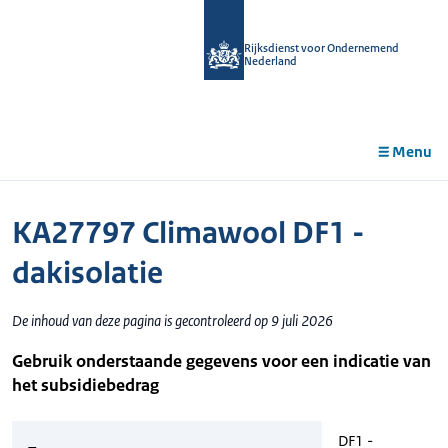
r de
tent
Rijksdienst voor Ondernemend
Nederland
Menu
KA27797 Climawool DF1 -
dakisolatie
De inhoud van deze pagina is gecontroleerd op 9 juli 2026
Gebruik onderstaande gegevens voor een indicatie van
het subsidiebedrag
DF1 -