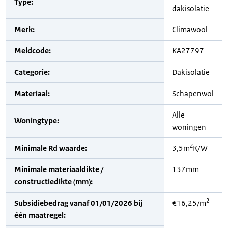
Type:
dakisolatie
Merk:
Climawool
Meldcode:
KA27797
Categorie:
Dakisolatie
Materiaal:
Schapenwol
Alle
Woningtype:
woningen
2
Minimale Rd waarde:
3,5m
K/W
Minimale materiaaldikte /
137mm
constructiedikte (mm):
2
Subsidiebedrag vanaf 01/01/2026 bij
€16,25/m
één maatregel: