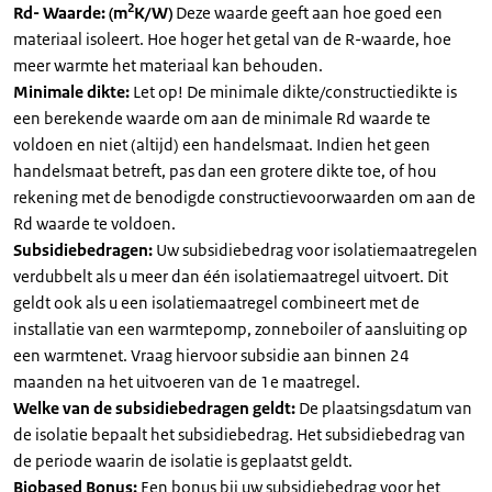
2
Rd- Waarde: (m
K/W)
Deze waarde geeft aan hoe goed een
materiaal isoleert. Hoe hoger het getal van de R-waarde, hoe
meer warmte het materiaal kan behouden.
Minimale dikte:
Let op! De minimale dikte/constructiedikte is
een berekende waarde om aan de minimale Rd waarde te
voldoen en niet (altijd) een handelsmaat. Indien het geen
handelsmaat betreft, pas dan een grotere dikte toe, of hou
rekening met de benodigde constructievoorwaarden om aan de
Rd waarde te voldoen.
Subsidiebedragen:
Uw subsidiebedrag voor isolatiemaatregelen
verdubbelt als u meer dan één isolatiemaatregel uitvoert. Dit
geldt ook als u een isolatiemaatregel combineert met de
installatie van een warmtepomp, zonneboiler of aansluiting op
een warmtenet. Vraag hiervoor subsidie aan binnen 24
maanden na het uitvoeren van de 1e maatregel.
Welke van de subsidiebedragen geldt:
De plaatsingsdatum van
de isolatie bepaalt het subsidiebedrag. Het subsidiebedrag van
de periode waarin de isolatie is geplaatst geldt.
Biobased Bonus:
Een bonus bij uw subsidiebedrag voor het