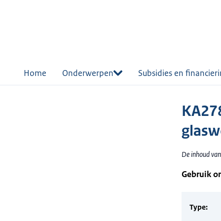
r de
tent
Home
Onderwerpen
Subsidies en financier
KA278
glasw
De inhoud van 
Gebruik o
Type: