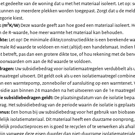
et gedeelte van de woning dat u met het materiaal isoleert. Let op:
kunnen op meerdere plekken worden toegepast. Zorgt dat u de mel
egorie kiest.
2
: (m
K/W)
Deze waarde geeft aan hoe goed een materiaal isoleert. 
an de R-waarde, hoe meer warmte het materiaal kan behouden.
kte:
Let op! De minimale dikte/constructiedikte is een berekende 
male Rd waarde te voldoen en niet (altijd) een handelsmaat. Indien
 betreft, pas dan een grotere dikte toe, of hou rekening met de be
voorwaarden om aan de Rd waarde te voldoen.
dragen:
Uw subsidiebedrag voor isolatiemaatregelen verdubbelt als 
maatregel uitvoert. Dit geldt ook als u een isolatiemaatregel combin
 van een warmtepomp, zonneboiler of aansluiting op een warmtenet. 
bsidie aan binnen 24 maanden na het uitvoeren van de 1e maatregel
e subsidiebedragen geldt:
De plaatsingsdatum van de isolatie bepaa
ag. Het subsidiebedrag van de periode waarin de isolatie is geplaats
onus:
Een bonus bij uw subsidiebedrag voor het gebruik van biobase
elijk isolatiemateriaal. Dit materiaal heeft een duurzame oorsprong,
elijk productieproces en is goed te recyclen of te verwerken als afval
zijn vanwege deze eisen duurder dan niet-duurzame isolatiemateria