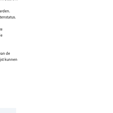
arden.
enstatus.
ze
de
 van de
ijst kunnen