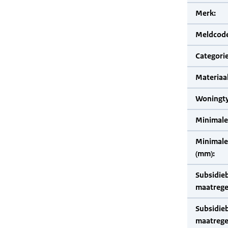
Merk:
Meldcode
Categorie
Materiaal
Woningty
Minimale
Minimale 
(mm):
Subsidie
maatrege
Subsidie
maatrege