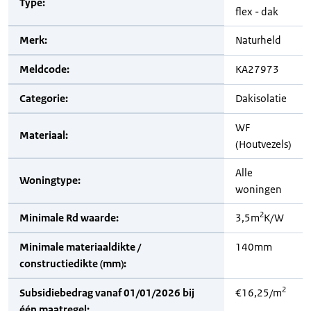
Type:
flex - dak
Merk:
Naturheld
Meldcode:
KA27973
Categorie:
Dakisolatie
WF
Materiaal:
(Houtvezels)
Alle
Woningtype:
woningen
2
Minimale Rd waarde:
3,5m
K/W
Minimale materiaaldikte /
140mm
constructiedikte (mm):
2
Subsidiebedrag vanaf 01/01/2026 bij
€16,25/m
één maatregel: