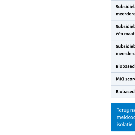
Subsidie
meerdere
Subsidie
één maat
Subsidie
meerdere
Biobased
MKI scor
Biobased
Terug n
meldco
isolatie