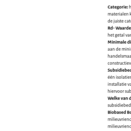
Categorie:
h
materialen 
de juiste cat
Rd- Waarde
het getal v
Minimale di
aan de mini
handelsmaat
constructie
Subsidiebe
één isolatie
installatie
hiervoor su
Welke van d
subsidiebedr
Biobased B
milieuvriend
milieuvriend