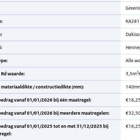
GreenI
:
KA281
:
Dakiso
:
Henne
pe:
Alle w
2
 Rd waarde:
3,5m
materiaaldikte / constructiedikte (mm):
140m
bedrag vanaf 01/01/2026 bij één maatregel:
€16,2
bedrag vanaf 01/01/2026 bij meerdere maatregelen:
€32,5
bedrag vanaf 01/01/2025 tot en met 31/12/2025 bij
€16,2
regel: