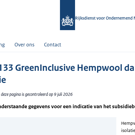
Rijksdienst voor Ondernemend 
ing
Over ons
Contact
33 GreenInclusive Hempwool da
ie
deze pagina is gecontroleerd op 9 juli 2026
nderstaande gegevens voor een indicatie van het subsidie
Hempw
isolati