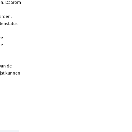
len. Daarom
arden.
enstatus.
ze
de
 van de
ijst kunnen