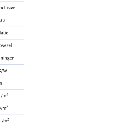
nclusive
33
latie
pvezel
oningen
K/W
m
2
5/m
2
0/m
2
5 /m