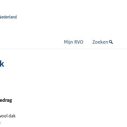
Nederland
Mijn RVO
Zoeken
k
bedrag
ool dak
e