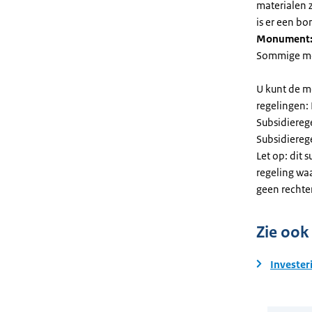
materialen 
is er een bo
Monument
Sommige mel
U kunt de m
regelingen:
Subsidiereg
Subsidiere
Let op: dit 
regeling wa
geen rechte
Zie ook
Invester