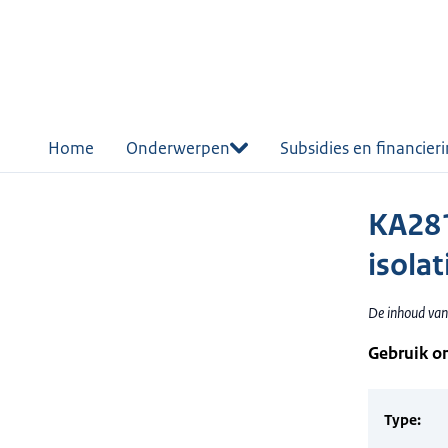
r de
tent
Home
Onderwerpen
Subsidies en financier
KA281
isolat
De inhoud van 
Gebruik o
Type: