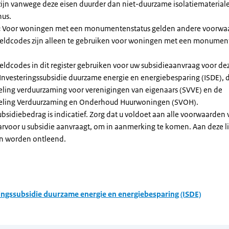
zijn vanwege deze eisen duurder dan niet-duurzame isolatiemateria
nus.
:
Voor woningen met een monumentenstatus gelden andere voorwa
dcodes zijn alleen te gebruiken voor woningen met een monument
eldcodes in dit register gebruiken voor uw subsidieaanvraag voor de
 Investeringssubsidie duurzame energie en energiebesparing (ISDE), 
eling verduurzaming voor verenigingen van eigenaars (SVVE) en de
geling Verduurzaming en Onderhoud Huurwoningen (SVOH).
subsidiebedrag is indicatief. Zorg dat u voldoet aan alle voorwaarden
arvoor u subsidie aanvraagt, om in aanmerking te komen. Aan deze l
n worden ontleend.
ingssubsidie duurzame energie en energiebesparing (ISDE)