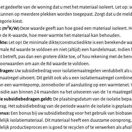
et gedeelte van de woning dat u met het materiaal isoleert. Let op:
kunnen op meerdere plekken worden toegepast. Zorgt dat u de mel
egorie kiest.
2
: (m
K/W)
Deze waarde geeft aan hoe goed een materiaal isoleert. 
an de R-waarde, hoe meer warmte het materiaal kan behouden.
kte:
Let op! De minimale dikte/constructiedikte is een berekende 
male Rd waarde te voldoen en niet (altijd) een handelsmaat. Indien
 betreft, pas dan een grotere dikte toe, of hou rekening met de be
voorwaarden om aan de Rd waarde te voldoen.
dragen:
Uw subsidiebedrag voor isolatiemaatregelen verdubbelt als 
maatregel uitvoert. Dit geldt ook als u een isolatiemaatregel combin
 van een warmtepomp, zonneboiler of aansluiting op een warmtenet. 
bsidie aan binnen 24 maanden na het uitvoeren van de 1e maatregel
e subsidiebedragen geldt:
De plaatsingsdatum van de isolatie bepaa
ag. Het subsidiebedrag van de periode waarin de isolatie is geplaats
onus:
Een bonus bij uw subsidiebedrag voor het gebruik van biobase
elijk isolatiemateriaal. Dit materiaal heeft een duurzame oorsprong,
elijk productieproces en is goed te recyclen of te verwerken als afval