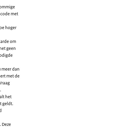
 sommige
dcode met
Hoe hoger
waarde om
 het geen
nodigde
u meer dan
eert met de
Vraag
.
lt het
t geldt.
d
. Deze