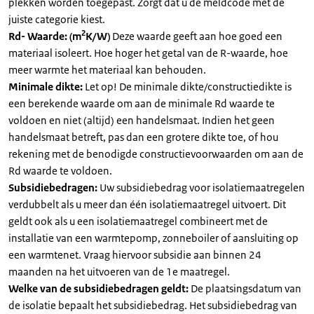
plekken worden toegepast. Zorgt dat u de meldcode met de
juiste categorie kiest.
2
Rd- Waarde: (m
K/W)
Deze waarde geeft aan hoe goed een
materiaal isoleert. Hoe hoger het getal van de R-waarde, hoe
meer warmte het materiaal kan behouden.
Minimale dikte:
Let op! De minimale dikte/constructiedikte is
een berekende waarde om aan de minimale Rd waarde te
voldoen en niet (altijd) een handelsmaat. Indien het geen
handelsmaat betreft, pas dan een grotere dikte toe, of hou
rekening met de benodigde constructievoorwaarden om aan de
Rd waarde te voldoen.
Subsidiebedragen:
Uw subsidiebedrag voor isolatiemaatregelen
verdubbelt als u meer dan één isolatiemaatregel uitvoert. Dit
geldt ook als u een isolatiemaatregel combineert met de
installatie van een warmtepomp, zonneboiler of aansluiting op
een warmtenet. Vraag hiervoor subsidie aan binnen 24
maanden na het uitvoeren van de 1e maatregel.
Welke van de subsidiebedragen geldt:
De plaatsingsdatum van
de isolatie bepaalt het subsidiebedrag. Het subsidiebedrag van