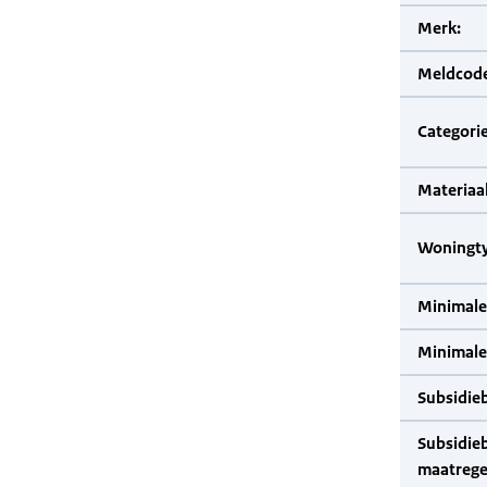
Merk:
Meldcode
Categorie
Materiaal
Woningty
Minimale
Minimale 
Subsidie
Subsidie
maatrege