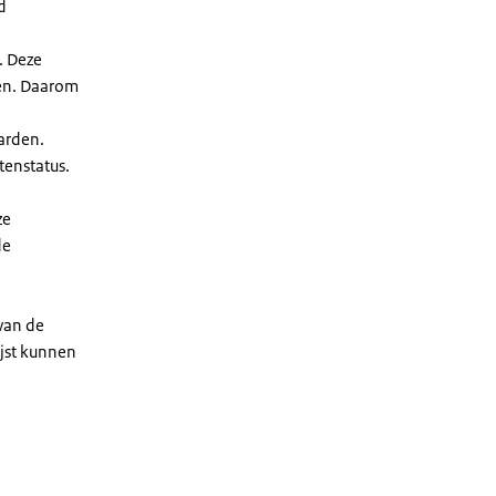
d
. Deze
len. Daarom
arden.
enstatus.
ze
de
 van de
ijst kunnen