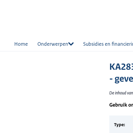
r de
tent
Home
Onderwerpen
Subsidies en financier
KA283
- geve
De inhoud van 
Gebruik o
Type: