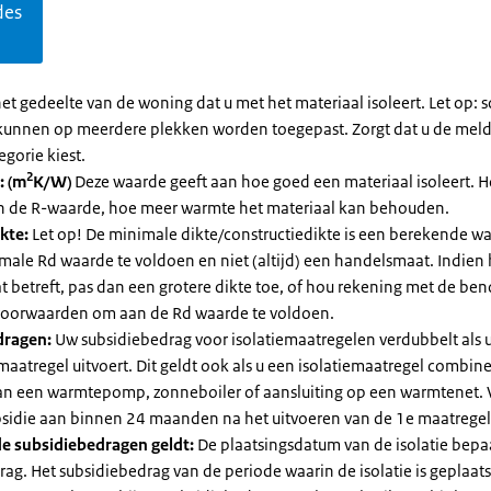
des
et gedeelte van de woning dat u met het materiaal isoleert. Let op:
kunnen op meerdere plekken worden toegepast. Zorgt dat u de mel
egorie kiest.
2
: (m
K/W)
Deze waarde geeft aan hoe goed een materiaal isoleert. 
an de R-waarde, hoe meer warmte het materiaal kan behouden.
kte:
Let op! De minimale dikte/constructiedikte is een berekende 
male Rd waarde te voldoen en niet (altijd) een handelsmaat. Indien
 betreft, pas dan een grotere dikte toe, of hou rekening met de be
voorwaarden om aan de Rd waarde te voldoen.
dragen:
Uw subsidiebedrag voor isolatiemaatregelen verdubbelt als 
maatregel uitvoert. Dit geldt ook als u een isolatiemaatregel combin
 van een warmtepomp, zonneboiler of aansluiting op een warmtenet. 
bsidie aan binnen 24 maanden na het uitvoeren van de 1e maatregel
e subsidiebedragen geldt:
De plaatsingsdatum van de isolatie bepaa
ag. Het subsidiebedrag van de periode waarin de isolatie is geplaats