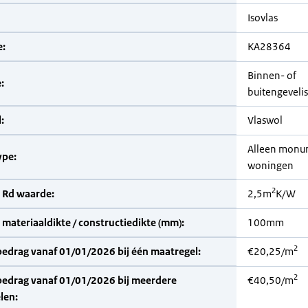
Isovlas
:
KA28364
Binnen- of
:
buitengevelis
:
Vlaswol
Alleen monu
pe:
woningen
2
 Rd waarde:
2,5m
K/W
materiaaldikte / constructiedikte (mm):
100mm
2
bedrag vanaf 01/01/2026 bij één maatregel:
€20,25/m
2
bedrag vanaf 01/01/2026 bij meerdere
€40,50/m
len: