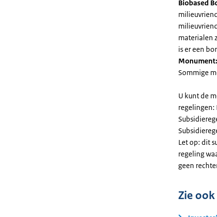
Biobased B
milieuvriend
milieuvriend
materialen 
is er een bo
Monument
Sommige mel
U kunt de m
regelingen:
Subsidiereg
Subsidiere
Let op: dit 
regeling wa
geen rechte
Zie ook