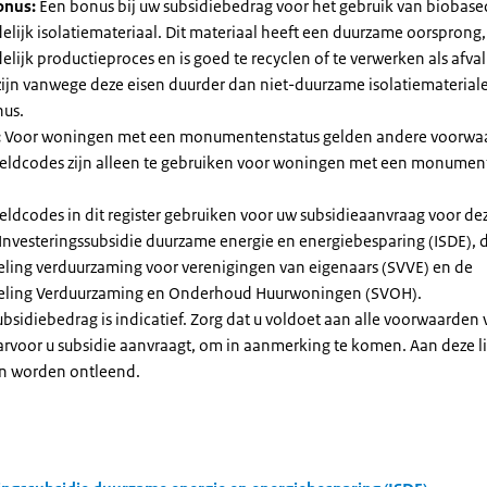
onus:
Een bonus bij uw subsidiebedrag voor het gebruik van biobase
elijk isolatiemateriaal. Dit materiaal heeft een duurzame oorsprong,
elijk productieproces en is goed te recyclen of te verwerken als afval
zijn vanwege deze eisen duurder dan niet-duurzame isolatiemateria
nus.
:
Voor woningen met een monumentenstatus gelden andere voorwa
dcodes zijn alleen te gebruiken voor woningen met een monument
eldcodes in dit register gebruiken voor uw subsidieaanvraag voor de
 Investeringssubsidie duurzame energie en energiebesparing (ISDE), 
eling verduurzaming voor verenigingen van eigenaars (SVVE) en de
geling Verduurzaming en Onderhoud Huurwoningen (SVOH).
subsidiebedrag is indicatief. Zorg dat u voldoet aan alle voorwaarden
arvoor u subsidie aanvraagt, om in aanmerking te komen. Aan deze l
n worden ontleend.