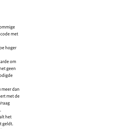
 sommige
dcode met
Hoe hoger
waarde om
 het geen
nodigde
u meer dan
eert met de
Vraag
.
lt het
t geldt.