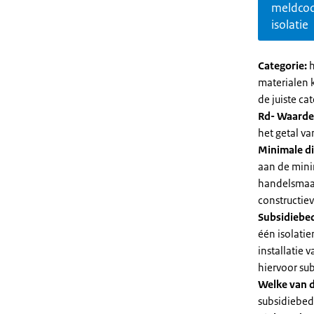
meldco
isolatie
Categorie:
h
materialen 
de juiste cat
Rd- Waarde
het getal v
Minimale di
aan de mini
handelsmaat
constructie
Subsidiebe
één isolatie
installatie
hiervoor su
Welke van d
subsidiebedr