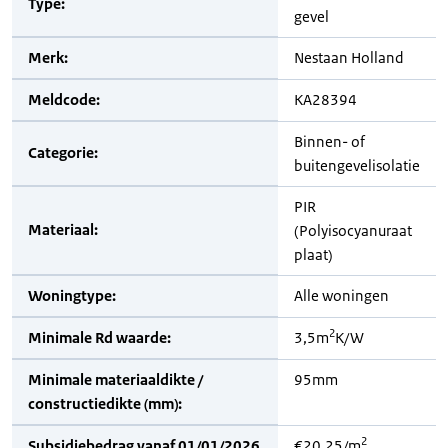
Type:
gevel
Merk:
Nestaan Holland
Meldcode:
KA28394
Binnen- of
Categorie:
buitengevelisolatie
PIR
Materiaal:
(Polyisocyanuraat
plaat)
Woningtype:
Alle woningen
2
Minimale Rd waarde:
3,5m
K/W
Minimale materiaaldikte /
95mm
constructiedikte (mm):
2
Subsidiebedrag vanaf 01/01/2026
€20,25/m