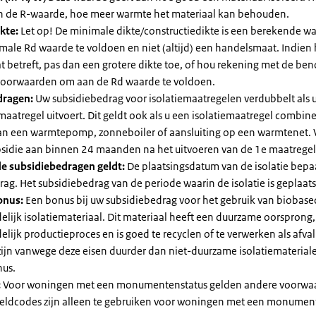
an de R-waarde, hoe meer warmte het materiaal kan behouden.
kte:
Let op! De minimale dikte/constructiedikte is een berekende 
male Rd waarde te voldoen en niet (altijd) een handelsmaat. Indien
 betreft, pas dan een grotere dikte toe, of hou rekening met de be
voorwaarden om aan de Rd waarde te voldoen.
dragen:
Uw subsidiebedrag voor isolatiemaatregelen verdubbelt als 
maatregel uitvoert. Dit geldt ook als u een isolatiemaatregel combin
 van een warmtepomp, zonneboiler of aansluiting op een warmtenet. 
bsidie aan binnen 24 maanden na het uitvoeren van de 1e maatregel
e subsidiebedragen geldt:
De plaatsingsdatum van de isolatie bepaa
ag. Het subsidiebedrag van de periode waarin de isolatie is geplaats
onus:
Een bonus bij uw subsidiebedrag voor het gebruik van biobase
elijk isolatiemateriaal. Dit materiaal heeft een duurzame oorsprong,
elijk productieproces en is goed te recyclen of te verwerken als afval
zijn vanwege deze eisen duurder dan niet-duurzame isolatiemateria
nus.
:
Voor woningen met een monumentenstatus gelden andere voorwa
dcodes zijn alleen te gebruiken voor woningen met een monument