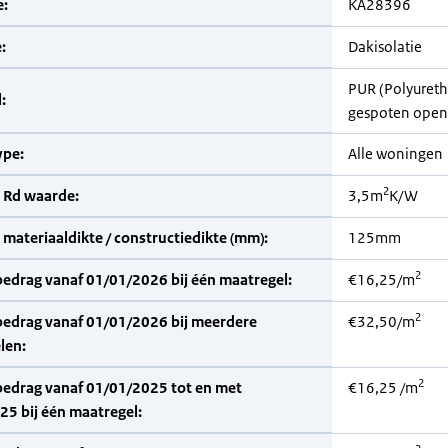
:
KA28396
:
Dakisolatie
PUR (Polyuret
:
gespoten open 
pe:
Alle woningen
2
 Rd waarde:
3,5m
K/W
materiaaldikte / constructiedikte (mm):
125mm
2
bedrag vanaf 01/01/2026 bij één maatregel:
€16,25/m
2
bedrag vanaf 01/01/2026 bij meerdere
€32,50/m
len:
2
bedrag vanaf 01/01/2025 tot en met
€16,25 /m
5 bij één maatregel: