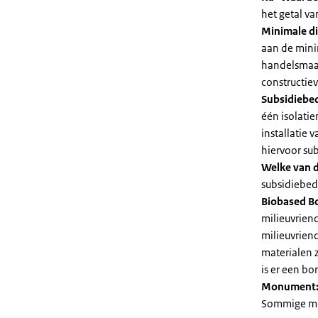
het getal v
Minimale di
aan de mini
handelsmaat
constructie
Subsidiebe
één isolatie
installatie
hiervoor su
Welke van d
subsidiebedr
Biobased B
milieuvriend
milieuvriend
materialen 
is er een bo
Monument
Sommige mel