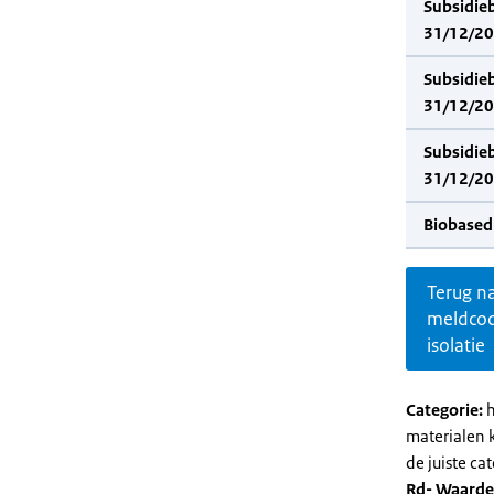
Subsidie
31/12/20
Subsidie
31/12/202
Subsidie
31/12/20
Biobased
Terug n
meldco
isolatie
Categorie:
h
materialen 
de juiste cat
Rd- Waarde