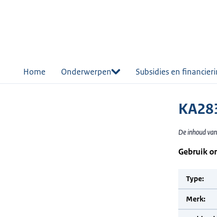
r de
tent
Home
Onderwerpen
Subsidies en financier
KA283
De inhoud van 
Gebruik o
Type:
Merk: