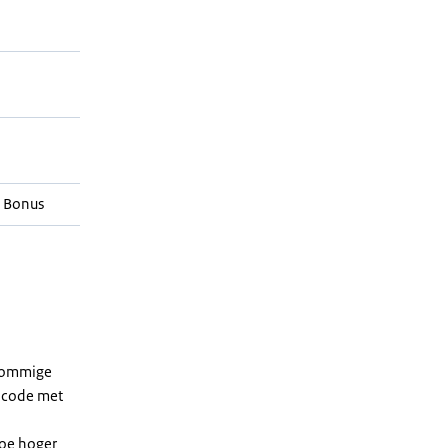
 Bonus
 sommige
dcode met
Hoe hoger