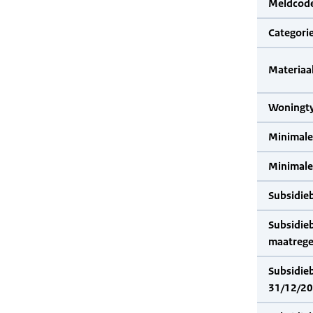
Meldcode
Categorie
Materiaal
Woningty
Minimale
Minimale 
Subsidie
Subsidie
maatrege
Subsidie
31/12/202