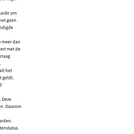
waarde om
 het geen
nodigde
u meer dan
eert met de
Vraag
.
lt het
t geldt.
d
. Deze
len. Daarom
arden.
enstatus.