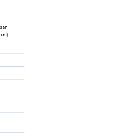
haan
cel)