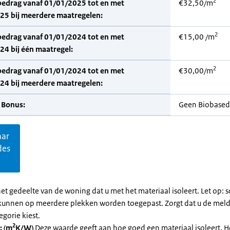
2
bedrag vanaf 01/01/2025 tot en met
€32,50/m
25 bij meerdere maatregelen:
2
bedrag vanaf 01/01/2024 tot en met
€15,00 /m
4 bij één maatregel:
2
bedrag vanaf 01/01/2024 tot en met
€30,00/m
24 bij meerdere maatregelen:
 Bonus:
Geen Biobased
aar
des
et gedeelte van de woning dat u met het materiaal isoleert. Let op:
kunnen op meerdere plekken worden toegepast. Zorgt dat u de mel
egorie kiest.
2
: (m
K/W)
Deze waarde geeft aan hoe goed een materiaal isoleert. 