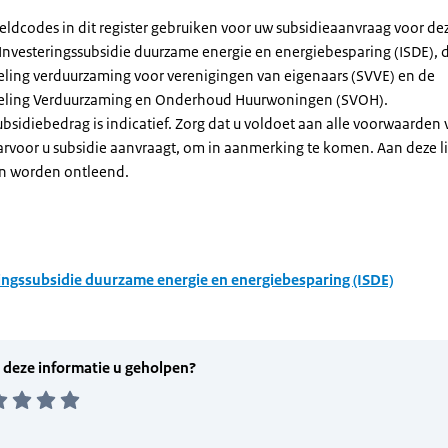
eldcodes in dit register gebruiken voor uw subsidieaanvraag voor de
 Investeringssubsidie duurzame energie en energiebesparing (ISDE), 
eling verduurzaming voor verenigingen van eigenaars (SVVE) en de
geling Verduurzaming en Onderhoud Huurwoningen (SVOH).
subsidiebedrag is indicatief. Zorg dat u voldoet aan alle voorwaarden
arvoor u subsidie aanvraagt, om in aanmerking te komen. Aan deze l
n worden ontleend.
ingssubsidie duurzame energie en energiebesparing (ISDE)