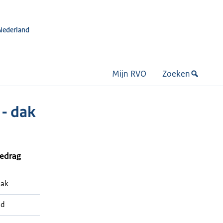
Nederland
Mijn RVO
Zoeken
- dak
bedrag
dak
nd