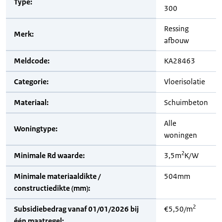
Type:
300
Ressing
Merk:
afbouw
Meldcode:
KA28463
Categorie:
Vloerisolatie
Materiaal:
Schuimbeton
Alle
Woningtype:
woningen
2
Minimale Rd waarde:
3,5m
K/W
Minimale materiaaldikte /
504mm
constructiedikte (mm):
2
Subsidiebedrag vanaf 01/01/2026 bij
€5,50/m
één maatregel: