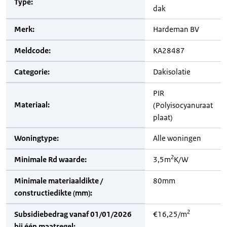
Type:
dak
Merk:
Hardeman BV
Meldcode:
KA28487
Categorie:
Dakisolatie
PIR
Materiaal:
(Polyisocyanuraat
plaat)
Woningtype:
Alle woningen
2
Minimale Rd waarde:
3,5m
K/W
Minimale materiaaldikte /
80mm
constructiedikte (mm):
2
Subsidiebedrag vanaf 01/01/2026
€16,25/m
bij één maatregel: