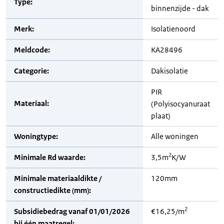
Type:
binnenzijde - dak
Merk:
Isolatienoord
Meldcode:
KA28496
Categorie:
Dakisolatie
PIR
Materiaal:
(Polyisocyanuraat
plaat)
Woningtype:
Alle woningen
2
Minimale Rd waarde:
3,5m
K/W
Minimale materiaaldikte /
120mm
constructiedikte (mm):
2
Subsidiebedrag vanaf 01/01/2026
€16,25/m
bij één maatregel: