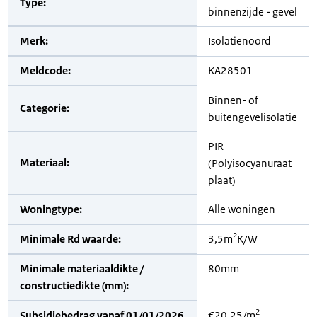
Type:
binnenzijde - gevel
Merk:
Isolatienoord
Meldcode:
KA28501
Binnen- of
Categorie:
buitengevelisolatie
PIR
Materiaal:
(Polyisocyanuraat
plaat)
Woningtype:
Alle woningen
2
Minimale Rd waarde:
3,5m
K/W
Minimale materiaaldikte /
80mm
constructiedikte (mm):
2
Subsidiebedrag vanaf 01/01/2026
€20,25/m