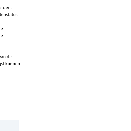
arden.
enstatus.
ze
de
 van de
ijst kunnen