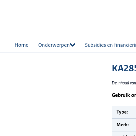
r de
tent
Home
Onderwerpen
Subsidies en financier
KA285
De inhoud van 
Gebruik o
Type:
Merk: