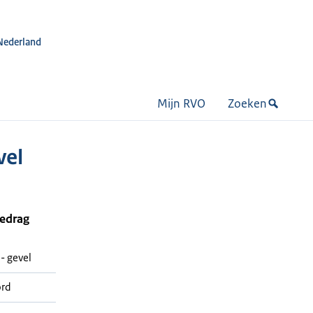
Nederland
Mijn RVO
Zoeken
vel
bedrag
- gevel
ord