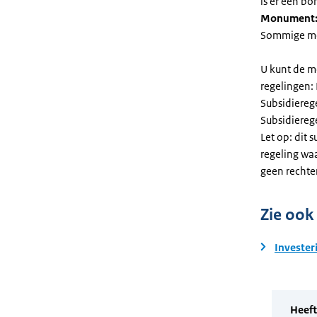
is er een bo
Monument
Sommige mel
U kunt de m
regelingen:
Subsidiereg
Subsidiere
Let op: dit 
regeling wa
geen rechte
Zie ook
Invester