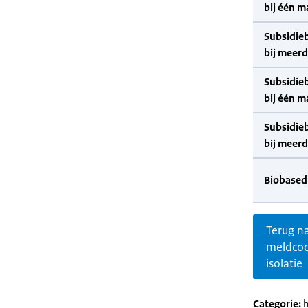
bij één m
Subsidie
bij meer
Subsidie
bij één m
Subsidie
bij meer
Biobased
Terug n
meldco
isolatie
Categorie:
h