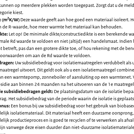
kunnen op meerdere plekken worden toegepast. Zorgt dat u de mel
egorie kiest.
2
: (m
K/W)
Deze waarde geeft aan hoe goed een materiaal isoleert. 
an de R-waarde, hoe meer warmte het materiaal kan behouden.
kte:
Let op! De minimale dikte/constructiedikte is een berekende 
male Rd waarde te voldoen en niet (altijd) een handelsmaat. Indien
 betreft, pas dan een grotere dikte toe, of hou rekening met de be
voorwaarden om aan de Rd waarde te voldoen.
dragen:
Uw subsidiebedrag voor isolatiemaatregelen verdubbelt als 
maatregel uitvoert. Dit geldt ook als u een isolatiemaatregel combin
 van een warmtepomp, zonneboiler of aansluiting op een warmtenet. 
bsidie aan binnen 24 maanden na het uitvoeren van de 1e maatregel
e subsidiebedragen geldt:
De plaatsingsdatum van de isolatie bepaa
ag. Het subsidiebedrag van de periode waarin de isolatie is geplaats
onus:
Een bonus bij uw subsidiebedrag voor het gebruik van biobase
elijk isolatiemateriaal. Dit materiaal heeft een duurzame oorsprong,
elijk productieproces en is goed te recyclen of te verwerken als afval
zijn vanwege deze eisen duurder dan niet-duurzame isolatiemateria