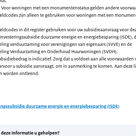
nus.
:
Voor woningen met een monumentenstatus gelden andere voorwa
dcodes zijn alleen te gebruiken voor woningen met een monument
eldcodes in dit register gebruiken voor uw subsidieaanvraag voor de
 Investeringssubsidie duurzame energie en energiebesparing (ISDE), 
eling verduurzaming voor verenigingen van eigenaars (SVVE) en de
geling Verduurzaming en Onderhoud Huurwoningen (SVOH).
subsidiebedrag is indicatief. Zorg dat u voldoet aan alle voorwaarden
arvoor u subsidie aanvraagt, om in aanmerking te komen. Aan deze l
n worden ontleend.
ingssubsidie duurzame energie en energiebesparing (ISDE)