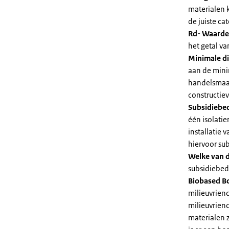
materialen 
de juiste cat
Rd- Waarde
het getal v
Minimale di
aan de mini
handelsmaat
constructie
Subsidiebe
één isolatie
installatie
hiervoor su
Welke van d
subsidiebedr
Biobased B
milieuvriend
milieuvriend
materialen 