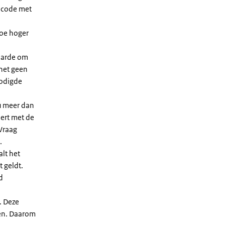
dcode met
Hoe hoger
waarde om
 het geen
nodigde
u meer dan
eert met de
Vraag
.
lt het
t geldt.
d
. Deze
len. Daarom