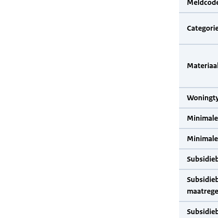
Meldcode
Categorie
Materiaal
Woningty
Minimale
Minimale 
Subsidie
Subsidie
maatrege
Subsidie