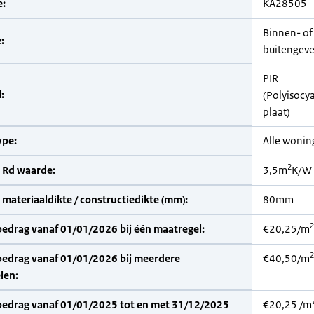
:
KA28505
Binnen- of
:
buitengevel
PIR
:
(Polyisocy
plaat)
pe:
Alle woni
2
 Rd waarde:
3,5m
K/W
materiaaldikte / constructiedikte (mm):
80mm
2
bedrag vanaf 01/01/2026 bij één maatregel:
€20,25/m
2
bedrag vanaf 01/01/2026 bij meerdere
€40,50/m
len:
bedrag vanaf 01/01/2025 tot en met 31/12/2025
€20,25 /m