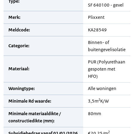
Type:
SF 640100 - gevel
Merk:
Plixxent
Meldcode:
KA28549
Binnen- of
Categorie:
buitengevelisolatie
PUR (Polyurethaan
Materiaal:
gespoten met
HFO)
Woningtype:
Alle woningen
2
Minimale Rd waarde:
3,5m
K/W
Minimale materiaaldikte /
80mm
constructiedikte (mm):
2
Subsidiebedrag vanaf 01/01/2026
€20,25/m