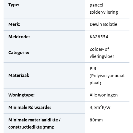
Type:
paneel -
zolder/vliering
Merk:
Dewin Isolatie
Meldcode:
KA28554
Zolder- of
Categorie:
vlieringvloer
PIR
Materiaal:
(Polyisocyanuraat
plaat)
Woningtype:
Alle woningen
2
Minimale Rd waarde:
3,5m
K/W
Minimale materiaaldikte /
80mm
constructiedikte (mm):