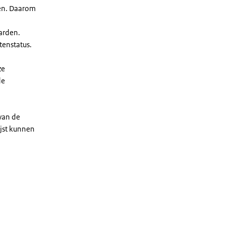
len. Daarom
arden.
enstatus.
ze
de
 van de
ijst kunnen