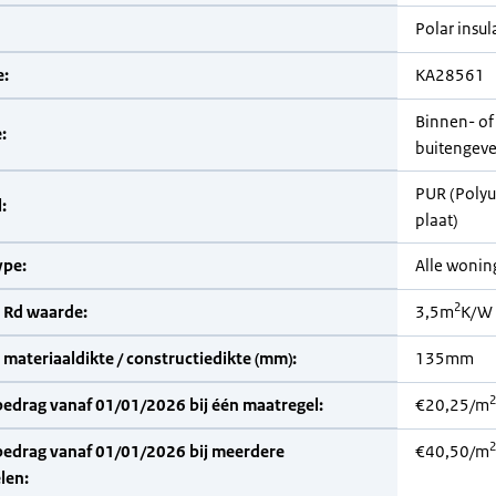
Polar insul
:
KA28561
Binnen- of
:
buitengevel
PUR (Poly
:
plaat)
pe:
Alle woni
2
 Rd waarde:
3,5m
K/W
materiaaldikte / constructiedikte (mm):
135mm
2
bedrag vanaf 01/01/2026 bij één maatregel:
€20,25/m
2
bedrag vanaf 01/01/2026 bij meerdere
€40,50/m
len: