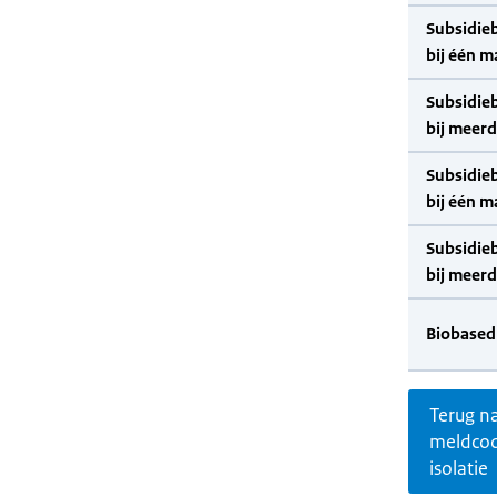
Subsidie
bij één m
Subsidie
bij meer
Subsidie
bij één m
Subsidie
bij meer
Biobased
Terug n
meldco
isolatie