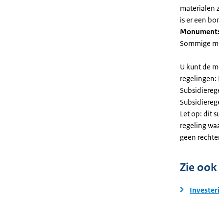
materialen 
is er een bo
Monument
Sommige mel
U kunt de m
regelingen:
Subsidiereg
Subsidiere
Let op: dit 
regeling wa
geen rechte
Zie ook
Invester