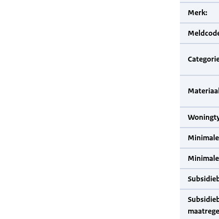
Merk:
Meldcode
Categorie
Materiaal
Woningty
Minimale
Minimale 
Subsidie
Subsidie
maatrege