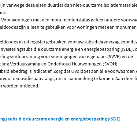
zijn vanwege deze eisen duurder dan niet-duurzame isolatiemateria
nus.
:
Voor woningen met een monumentenstatus gelden andere voorwa
dcodes zijn alleen te gebruiken voor woningen met een monument
eldcodes in dit register gebruiken voor uw subsidieaanvraag voor de
 Investeringssubsidie duurzame energie en energiebesparing (ISDE), 
eling verduurzaming voor verenigingen van eigenaars (SVVE) en de
geling Verduurzaming en Onderhoud Huurwoningen (SVOH).
subsidiebedrag is indicatief. Zorg dat u voldoet aan alle voorwaarden
arvoor u subsidie aanvraagt, om in aanmerking te komen. Aan deze l
n worden ontleend.
ingssubsidie duurzame energie en energiebesparing (ISDE)