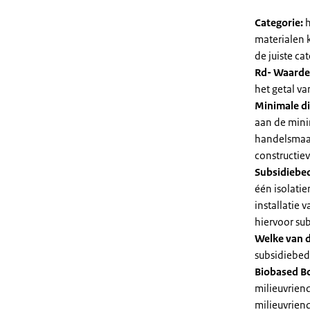
Categorie:
h
materialen 
de juiste cat
Rd- Waarde
het getal v
Minimale di
aan de mini
handelsmaat
constructie
Subsidiebe
één isolatie
installatie
hiervoor su
Welke van d
subsidiebedr
Biobased B
milieuvriend
milieuvriend