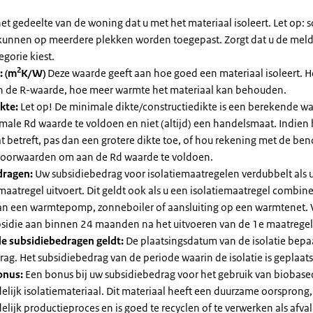
et gedeelte van de woning dat u met het materiaal isoleert. Let op:
kunnen op meerdere plekken worden toegepast. Zorgt dat u de mel
egorie kiest.
2
: (m
K/W)
Deze waarde geeft aan hoe goed een materiaal isoleert. 
an de R-waarde, hoe meer warmte het materiaal kan behouden.
kte:
Let op! De minimale dikte/constructiedikte is een berekende 
male Rd waarde te voldoen en niet (altijd) een handelsmaat. Indien
 betreft, pas dan een grotere dikte toe, of hou rekening met de be
voorwaarden om aan de Rd waarde te voldoen.
dragen:
Uw subsidiebedrag voor isolatiemaatregelen verdubbelt als 
maatregel uitvoert. Dit geldt ook als u een isolatiemaatregel combin
 van een warmtepomp, zonneboiler of aansluiting op een warmtenet. 
bsidie aan binnen 24 maanden na het uitvoeren van de 1e maatregel
e subsidiebedragen geldt:
De plaatsingsdatum van de isolatie bepaa
ag. Het subsidiebedrag van de periode waarin de isolatie is geplaats
onus:
Een bonus bij uw subsidiebedrag voor het gebruik van biobase
elijk isolatiemateriaal. Dit materiaal heeft een duurzame oorsprong,
elijk productieproces en is goed te recyclen of te verwerken als afval