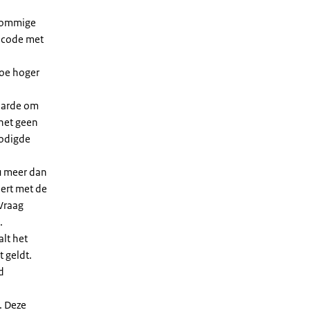
 sommige
dcode met
Hoe hoger
waarde om
 het geen
nodigde
u meer dan
eert met de
Vraag
.
lt het
t geldt.
d
. Deze