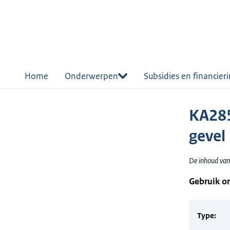
r de
tent
Home
Onderwerpen
Subsidies en financier
KA285
gevel
De inhoud van 
Gebruik o
Type: