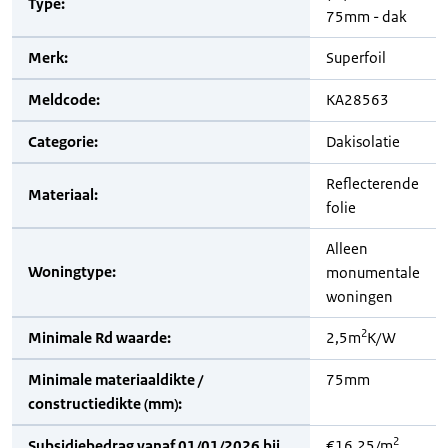
Type:
75mm - dak
Merk:
Superfoil
Meldcode:
KA28563
Categorie:
Dakisolatie
Reflecterende
Materiaal:
folie
Alleen
Woningtype:
monumentale
woningen
2
Minimale Rd waarde:
2,5m
K/W
Minimale materiaaldikte /
75mm
constructiedikte (mm):
2
Subsidiebedrag vanaf 01/01/2026 bij
€16,25/m