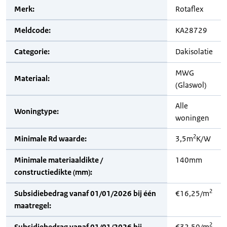
Merk:
Rotaflex
Meldcode:
KA28729
Categorie:
Dakisolatie
MWG
Materiaal:
(Glaswol)
Alle
Woningtype:
woningen
2
Minimale Rd waarde:
3,5m
K/W
Minimale materiaaldikte /
140mm
constructiedikte (mm):
2
Subsidiebedrag vanaf 01/01/2026 bij één
€16,25/m
maatregel:
2
Subsidiebedrag vanaf 01/01/2026 bij
€32,50/m