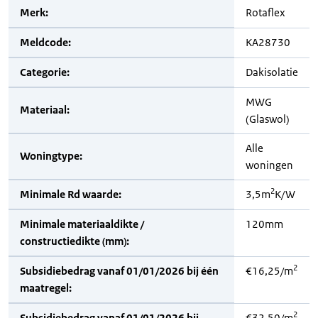
Merk:
Rotaflex
Meldcode:
KA28730
Categorie:
Dakisolatie
MWG
Materiaal:
(Glaswol)
Alle
Woningtype:
woningen
2
Minimale Rd waarde:
3,5m
K/W
Minimale materiaaldikte /
120mm
constructiedikte (mm):
2
Subsidiebedrag vanaf 01/01/2026 bij één
€16,25/m
maatregel:
2
Subsidiebedrag vanaf 01/01/2026 bij
€32,50/m