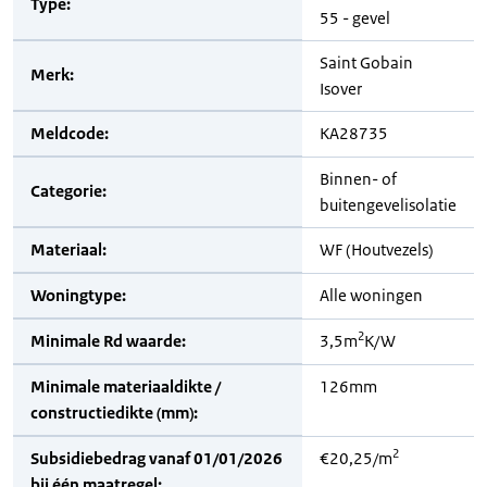
Type:
55 - gevel
Saint Gobain
Merk:
Isover
Meldcode:
KA28735
Binnen- of
Categorie:
buitengevelisolatie
Materiaal:
WF (Houtvezels)
Woningtype:
Alle woningen
2
Minimale Rd waarde:
3,5m
K/W
Minimale materiaaldikte /
126mm
constructiedikte (mm):
2
Subsidiebedrag vanaf 01/01/2026
€20,25/m
bij één maatregel: