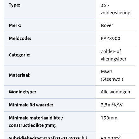
Type:
35 -
zolder/vliering
Merk:
Isover
Meldcode:
KA28900
Zolder- of
Categorie:
vlieringvloer
MWR
Materiaal:
(Steenwol)
Woningtype:
Alle woningen
2
Minimale Rd waarde:
3,5m
K/W
Minimale materiaaldikte /
130mm
constructiedikte (mm):
2
Subsidiebedrag vanaf 01/01/2026 bij
€4,00/m